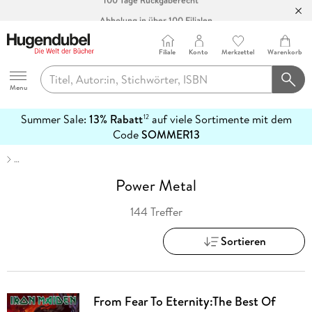
Abholung in über 100 Filialen
Filiale
Konto
Merkzettel
Warenkorb
Hugendubel
Menu
Summer Sale:
13% Rabatt
auf viele Sortimente mit dem
12
mehr
Code
SOMMER13
erfahren
…
Power Metal
144 Treffer
Sortieren
From Fear To Eternity:The Best Of