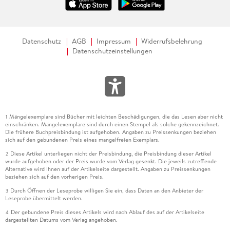
Datenschutz
AGB
Impressum
Widerrufsbelehrung
Datenschutzeinstellungen
Mängelexemplare sind Bücher mit leichten Beschädigungen, die das Lesen aber nicht
1
einschränken. Mängelexemplare sind durch einen Stempel als solche gekennzeichnet.
Die frühere Buchpreisbindung ist aufgehoben. Angaben zu Preissenkungen beziehen
sich auf den gebundenen Preis eines mangelfreien Exemplars.
Diese Artikel unterliegen nicht der Preisbindung, die Preisbindung dieser Artikel
2
wurde aufgehoben oder der Preis wurde vom Verlag gesenkt. Die jeweils zutreffende
Alternative wird Ihnen auf der Artikelseite dargestellt. Angaben zu Preissenkungen
beziehen sich auf den vorherigen Preis.
Durch Öffnen der Leseprobe willigen Sie ein, dass Daten an den Anbieter der
3
Leseprobe übermittelt werden.
Der gebundene Preis dieses Artikels wird nach Ablauf des auf der Artikelseite
4
dargestellten Datums vom Verlag angehoben.