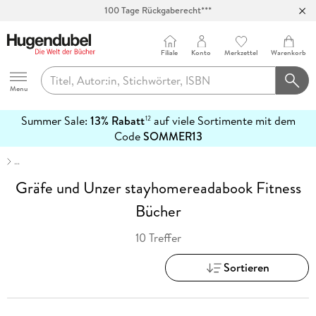
100 Tage Rückgaberecht***
Abholung in über 100 Filialen
Filiale
Konto
Merkzettel
Warenkorb
Hugendubel
Menu
Summer Sale:
13% Rabatt
auf viele Sortimente mit dem
12
mehr
Code
SOMMER13
erfahren
…
Gräfe und Unzer stayhomereadabook Fitness
Bücher
10 Treffer
Sortieren