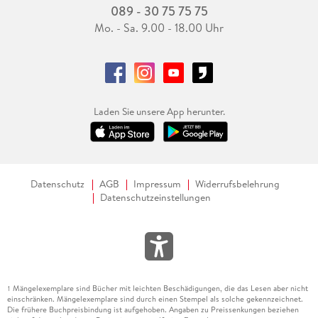
089 - 30 75 75 75
Mo. - Sa. 9.00 - 18.00 Uhr
Laden Sie unsere App herunter.
Datenschutz
AGB
Impressum
Widerrufsbelehrung
Datenschutzeinstellungen
Mängelexemplare sind Bücher mit leichten Beschädigungen, die das Lesen aber nicht
1
einschränken. Mängelexemplare sind durch einen Stempel als solche gekennzeichnet.
Die frühere Buchpreisbindung ist aufgehoben. Angaben zu Preissenkungen beziehen