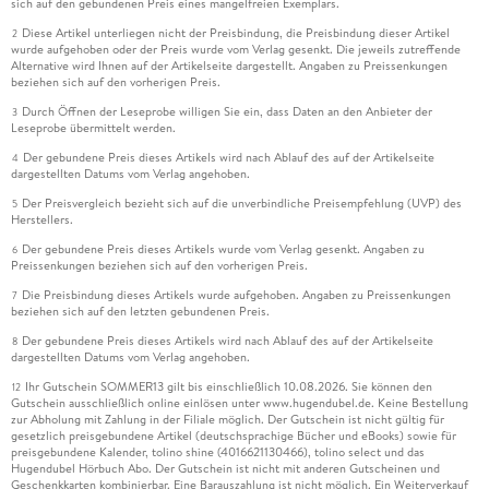
sich auf den gebundenen Preis eines mangelfreien Exemplars.
Diese Artikel unterliegen nicht der Preisbindung, die Preisbindung dieser Artikel
2
wurde aufgehoben oder der Preis wurde vom Verlag gesenkt. Die jeweils zutreffende
Alternative wird Ihnen auf der Artikelseite dargestellt. Angaben zu Preissenkungen
beziehen sich auf den vorherigen Preis.
Durch Öffnen der Leseprobe willigen Sie ein, dass Daten an den Anbieter der
3
Leseprobe übermittelt werden.
Der gebundene Preis dieses Artikels wird nach Ablauf des auf der Artikelseite
4
dargestellten Datums vom Verlag angehoben.
Der Preisvergleich bezieht sich auf die unverbindliche Preisempfehlung (UVP) des
5
Herstellers.
Der gebundene Preis dieses Artikels wurde vom Verlag gesenkt. Angaben zu
6
Preissenkungen beziehen sich auf den vorherigen Preis.
Die Preisbindung dieses Artikels wurde aufgehoben. Angaben zu Preissenkungen
7
beziehen sich auf den letzten gebundenen Preis.
Der gebundene Preis dieses Artikels wird nach Ablauf des auf der Artikelseite
8
dargestellten Datums vom Verlag angehoben.
Ihr Gutschein SOMMER13 gilt bis einschließlich 10.08.2026. Sie können den
12
Gutschein ausschließlich online einlösen unter www.hugendubel.de. Keine Bestellung
zur Abholung mit Zahlung in der Filiale möglich. Der Gutschein ist nicht gültig für
gesetzlich preisgebundene Artikel (deutschsprachige Bücher und eBooks) sowie für
preisgebundene Kalender, tolino shine (4016621130466), tolino select und das
Hugendubel Hörbuch Abo. Der Gutschein ist nicht mit anderen Gutscheinen und
Geschenkkarten kombinierbar. Eine Barauszahlung ist nicht möglich. Ein Weiterverkauf