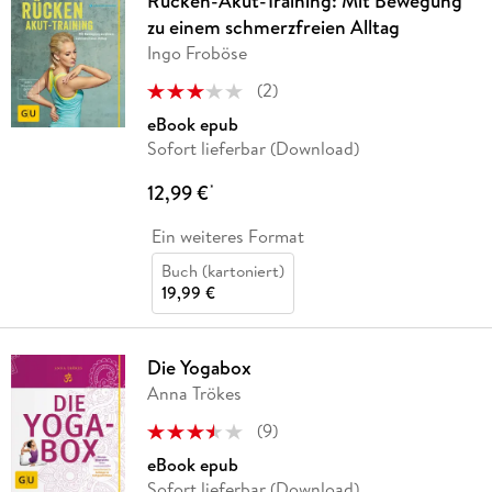
Rücken-Akut-Training: Mit Bewegung
zu einem schmerzfreien Alltag
Ingo Froböse
(
2
)
eBook epub
Sofort lieferbar (Download)
12,99 €
*
Ein weiteres Format
Buch (kartoniert)
19,99 €
Die Yogabox
Anna Trökes
(
9
)
eBook epub
Sofort lieferbar (Download)