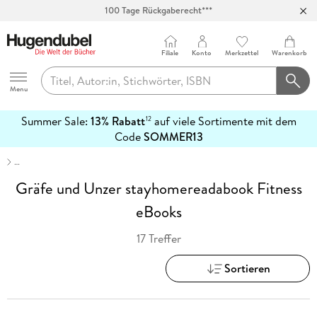
100 Tage Rückgaberecht***
Abholung in über 100 Filialen
Filiale
Konto
Merkzettel
Warenkorb
Hugendubel
Menu
Summer Sale:
13% Rabatt
auf viele Sortimente mit dem
12
mehr
Code
SOMMER13
erfahren
…
Gräfe und Unzer stayhomereadabook Fitness
eBooks
17 Treffer
Sortieren