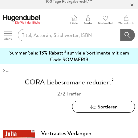
Abholung in über 100 Filialen
Filiale
Konto
Merkzettel
Warenkorb
Hugendubel
Menu
Summer Sale:
13% Rabatt
auf viele Sortimente mit dem
12
mehr
Code
SOMMER13
erfahren
…
CORA Liebesromane reduziert²
272 Treffer
Sortieren
Vertrautes Verlangen