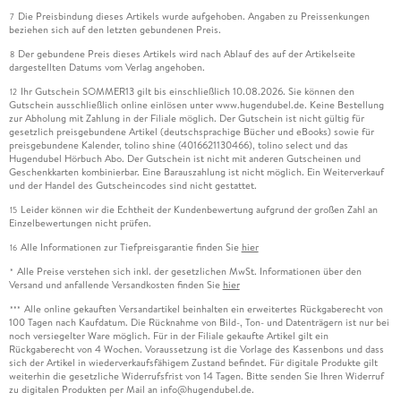
Die Preisbindung dieses Artikels wurde aufgehoben. Angaben zu Preissenkungen
7
beziehen sich auf den letzten gebundenen Preis.
Der gebundene Preis dieses Artikels wird nach Ablauf des auf der Artikelseite
8
dargestellten Datums vom Verlag angehoben.
Ihr Gutschein SOMMER13 gilt bis einschließlich 10.08.2026. Sie können den
12
Gutschein ausschließlich online einlösen unter www.hugendubel.de. Keine Bestellung
zur Abholung mit Zahlung in der Filiale möglich. Der Gutschein ist nicht gültig für
gesetzlich preisgebundene Artikel (deutschsprachige Bücher und eBooks) sowie für
preisgebundene Kalender, tolino shine (4016621130466), tolino select und das
Hugendubel Hörbuch Abo. Der Gutschein ist nicht mit anderen Gutscheinen und
Geschenkkarten kombinierbar. Eine Barauszahlung ist nicht möglich. Ein Weiterverkauf
und der Handel des Gutscheincodes sind nicht gestattet.
Leider können wir die Echtheit der Kundenbewertung aufgrund der großen Zahl an
15
Einzelbewertungen nicht prüfen.
Alle Informationen zur Tiefpreisgarantie finden Sie
hier
16
Alle Preise verstehen sich inkl. der gesetzlichen MwSt. Informationen über den
*
Versand und anfallende Versandkosten finden Sie
hier
Alle online gekauften Versandartikel beinhalten ein erweitertes Rückgaberecht von
***
100 Tagen nach Kaufdatum. Die Rücknahme von Bild-, Ton- und Datenträgern ist nur bei
noch versiegelter Ware möglich. Für in der Filiale gekaufte Artikel gilt ein
Rückgaberecht von 4 Wochen. Voraussetzung ist die Vorlage des Kassenbons und dass
sich der Artikel in wiederverkaufsfähigem Zustand befindet. Für digitale Produkte gilt
weiterhin die gesetzliche Widerrufsfrist von 14 Tagen. Bitte senden Sie Ihren Widerruf
zu digitalen Produkten per Mail an info@hugendubel.de.