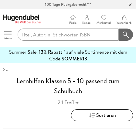
100 Tage Rückgaberecht***
Abholung in über 100 Filialen
Filiale
Konto
Merkzettel
Warenkorb
Hugendubel
Menu
Summer Sale:
13% Rabatt
auf viele Sortimente mit dem
12
mehr
Code
SOMMER13
erfahren
…
Lernhilfen Klassen 5 - 10 passend zum
Schulbuch
24 Treffer
Sortieren