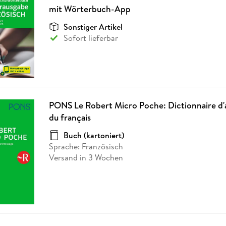
Fremdsprachige Bücher
n Lernhilfen
 Jugendbücher
eiber
Hörbuch Downloads im Bundle
mit Wörterbuch-App
cher
 Vergleich
 Puzzlezubehör
Lernen
New Adult
STABILO
Taschenbücher
hilfen
hriller
Sonstiger Artikel
 Backen
er
lender
Ratgeber
Sofort lieferbar
op
hriller
Romance
Sachbücher
precher:innen
Science Fiction
Fremdsprachige Bücher
PONS Le Robert Micro Poche: Dictionnaire d'
du français
Buch (kartoniert)
Sprache: Französisch
Versand in 3 Wochen