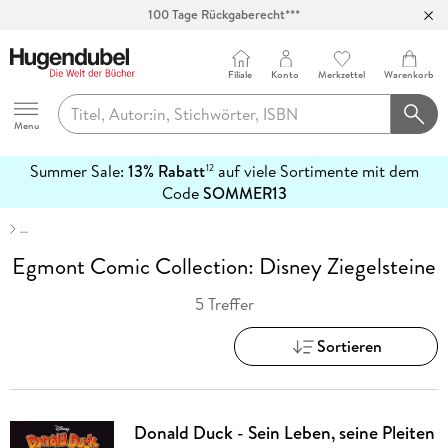
100 Tage Rückgaberecht***
Abholung in über 100 Filialen
Filiale
Konto
Merkzettel
Warenkorb
Hugendubel
Menu
Summer Sale:
13% Rabatt
auf viele Sortimente mit dem
12
mehr
Code
SOMMER13
erfahren
…
Egmont Comic Collection: Disney Ziegelsteine
5 Treffer
Sortieren
Donald Duck - Sein Leben, seine Pleiten