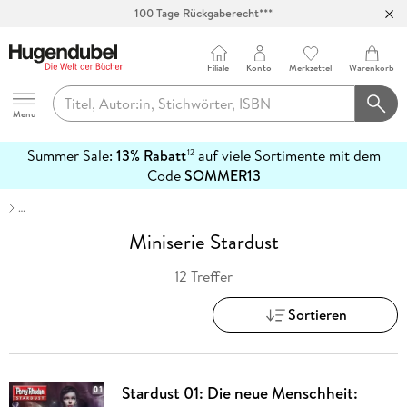
100 Tage Rückgaberecht***
Abholung in über 100 Filialen
Filiale
Konto
Merkzettel
Warenkorb
Hugendubel
Menu
Summer Sale:
13% Rabatt
auf viele Sortimente mit dem
12
mehr
Code
SOMMER13
erfahren
…
Miniserie Stardust
12 Treffer
Sortieren
Stardust 01: Die neue Menschheit: