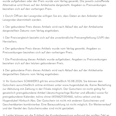
wurde aufgehoben oder der Preis wurde vom Verlag gesenkt. Die jeweils zutreffende
Alternative wird Ihnen auf der Artikelseite dargestellt. Angaben zu Preissenkungen
beziehen sich auf den vorherigen Preis.
Durch Öffnen der Leseprobe willigen Sie ein, dass Daten an den Anbieter der
3
Leseprobe übermittelt werden.
Der gebundene Preis dieses Artikels wird nach Ablauf des auf der Artikelseite
4
dargestellten Datums vom Verlag angehoben.
Der Preisvergleich bezieht sich auf die unverbindliche Preisempfehlung (UVP) des
5
Herstellers.
Der gebundene Preis dieses Artikels wurde vom Verlag gesenkt. Angaben zu
6
Preissenkungen beziehen sich auf den vorherigen Preis.
Die Preisbindung dieses Artikels wurde aufgehoben. Angaben zu Preissenkungen
7
beziehen sich auf den letzten gebundenen Preis.
Der gebundene Preis dieses Artikels wird nach Ablauf des auf der Artikelseite
8
dargestellten Datums vom Verlag angehoben.
Ihr Gutschein SOMMER13 gilt bis einschließlich 10.08.2026. Sie können den
12
Gutschein ausschließlich online einlösen unter www.hugendubel.de. Keine Bestellung
zur Abholung mit Zahlung in der Filiale möglich. Der Gutschein ist nicht gültig für
gesetzlich preisgebundene Artikel (deutschsprachige Bücher und eBooks) sowie für
preisgebundene Kalender, tolino shine (4016621130466), tolino select und das
Hugendubel Hörbuch Abo. Der Gutschein ist nicht mit anderen Gutscheinen und
Geschenkkarten kombinierbar. Eine Barauszahlung ist nicht möglich. Ein Weiterverkauf
und der Handel des Gutscheincodes sind nicht gestattet.
Leider können wir die Echtheit der Kundenbewertung aufgrund der großen Zahl an
15