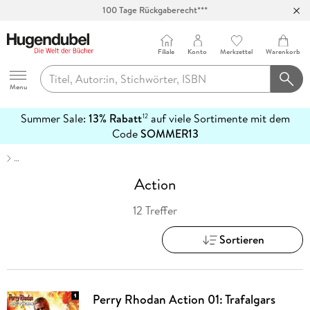
100 Tage Rückgaberecht***
Abholung in über 100 Filialen
Filiale
Konto
Merkzettel
Warenkorb
Hugendubel
Menu
Summer Sale:
13% Rabatt
auf viele Sortimente mit dem
12
mehr
Code
SOMMER13
erfahren
…
Action
12 Treffer
Sortieren
Perry Rhodan Action 01: Trafalgars