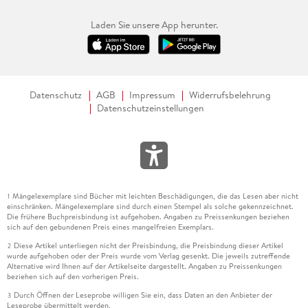
Laden Sie unsere App herunter.
Datenschutz
AGB
Impressum
Widerrufsbelehrung
Datenschutzeinstellungen
Mängelexemplare sind Bücher mit leichten Beschädigungen, die das Lesen aber nicht
1
einschränken. Mängelexemplare sind durch einen Stempel als solche gekennzeichnet.
Die frühere Buchpreisbindung ist aufgehoben. Angaben zu Preissenkungen beziehen
sich auf den gebundenen Preis eines mangelfreien Exemplars.
Diese Artikel unterliegen nicht der Preisbindung, die Preisbindung dieser Artikel
2
wurde aufgehoben oder der Preis wurde vom Verlag gesenkt. Die jeweils zutreffende
Alternative wird Ihnen auf der Artikelseite dargestellt. Angaben zu Preissenkungen
beziehen sich auf den vorherigen Preis.
Durch Öffnen der Leseprobe willigen Sie ein, dass Daten an den Anbieter der
3
Leseprobe übermittelt werden.