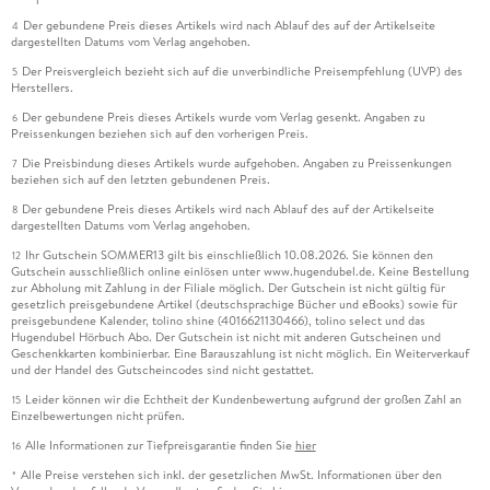
Der gebundene Preis dieses Artikels wird nach Ablauf des auf der Artikelseite
4
dargestellten Datums vom Verlag angehoben.
Der Preisvergleich bezieht sich auf die unverbindliche Preisempfehlung (UVP) des
5
Herstellers.
Der gebundene Preis dieses Artikels wurde vom Verlag gesenkt. Angaben zu
6
Preissenkungen beziehen sich auf den vorherigen Preis.
Die Preisbindung dieses Artikels wurde aufgehoben. Angaben zu Preissenkungen
7
beziehen sich auf den letzten gebundenen Preis.
Der gebundene Preis dieses Artikels wird nach Ablauf des auf der Artikelseite
8
dargestellten Datums vom Verlag angehoben.
Ihr Gutschein SOMMER13 gilt bis einschließlich 10.08.2026. Sie können den
12
Gutschein ausschließlich online einlösen unter www.hugendubel.de. Keine Bestellung
zur Abholung mit Zahlung in der Filiale möglich. Der Gutschein ist nicht gültig für
gesetzlich preisgebundene Artikel (deutschsprachige Bücher und eBooks) sowie für
preisgebundene Kalender, tolino shine (4016621130466), tolino select und das
Hugendubel Hörbuch Abo. Der Gutschein ist nicht mit anderen Gutscheinen und
Geschenkkarten kombinierbar. Eine Barauszahlung ist nicht möglich. Ein Weiterverkauf
und der Handel des Gutscheincodes sind nicht gestattet.
Leider können wir die Echtheit der Kundenbewertung aufgrund der großen Zahl an
15
Einzelbewertungen nicht prüfen.
Alle Informationen zur Tiefpreisgarantie finden Sie
hier
16
Alle Preise verstehen sich inkl. der gesetzlichen MwSt. Informationen über den
*