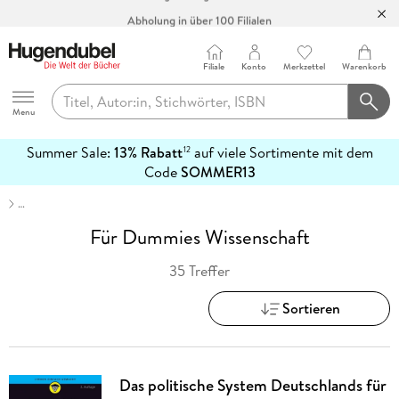
Abholung in über 100 Filialen
Filiale
Konto
Merkzettel
Warenkorb
Hugendubel
Menu
Summer Sale:
13% Rabatt
auf viele Sortimente mit dem
12
mehr
Code
SOMMER13
erfahren
…
Für Dummies Wissenschaft
35 Treffer
Sortieren
Das politische System Deutschlands für