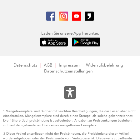
Laden Sie unsere App herunter.
Datenschutz
AGB
Impressum
Widerrufsbelehrung
Datenschutzeinstellungen
Mängelexemplare sind Bücher mit leichten Beschädigungen, die das Lesen aber nicht
1
einschränken. Mängelexemplare sind durch einen Stempel als solche gekennzeichnet.
Die frühere Buchpreisbindung ist aufgehoben. Angaben zu Preissenkungen beziehen
sich auf den gebundenen Preis eines mangelfreien Exemplars.
Diese Artikel unterliegen nicht der Preisbindung, die Preisbindung dieser Artikel
2
wurde aufgehoben oder der Preis wurde vom Verlag gesenkt. Die jeweils zutreffende