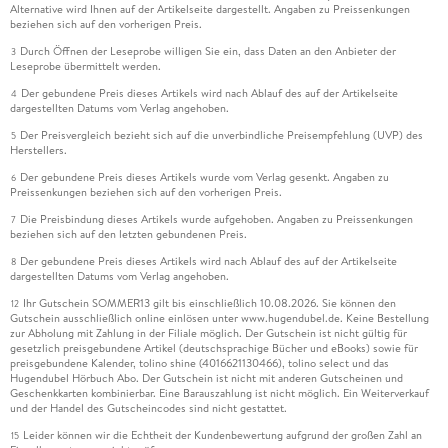
Alternative wird Ihnen auf der Artikelseite dargestellt. Angaben zu Preissenkungen
beziehen sich auf den vorherigen Preis.
Durch Öffnen der Leseprobe willigen Sie ein, dass Daten an den Anbieter der
3
Leseprobe übermittelt werden.
Der gebundene Preis dieses Artikels wird nach Ablauf des auf der Artikelseite
4
dargestellten Datums vom Verlag angehoben.
Der Preisvergleich bezieht sich auf die unverbindliche Preisempfehlung (UVP) des
5
Herstellers.
Der gebundene Preis dieses Artikels wurde vom Verlag gesenkt. Angaben zu
6
Preissenkungen beziehen sich auf den vorherigen Preis.
Die Preisbindung dieses Artikels wurde aufgehoben. Angaben zu Preissenkungen
7
beziehen sich auf den letzten gebundenen Preis.
Der gebundene Preis dieses Artikels wird nach Ablauf des auf der Artikelseite
8
dargestellten Datums vom Verlag angehoben.
Ihr Gutschein SOMMER13 gilt bis einschließlich 10.08.2026. Sie können den
12
Gutschein ausschließlich online einlösen unter www.hugendubel.de. Keine Bestellung
zur Abholung mit Zahlung in der Filiale möglich. Der Gutschein ist nicht gültig für
gesetzlich preisgebundene Artikel (deutschsprachige Bücher und eBooks) sowie für
preisgebundene Kalender, tolino shine (4016621130466), tolino select und das
Hugendubel Hörbuch Abo. Der Gutschein ist nicht mit anderen Gutscheinen und
Geschenkkarten kombinierbar. Eine Barauszahlung ist nicht möglich. Ein Weiterverkauf
und der Handel des Gutscheincodes sind nicht gestattet.
Leider können wir die Echtheit der Kundenbewertung aufgrund der großen Zahl an
15