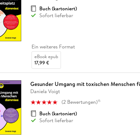
Fremdsprachige Bücher
n Lernhilfen
 Jugendbücher
eiber
Hörbuch Downloads im Bundle
cher
 Vergleich
 Puzzlezubehör
Lernen
New Adult
STABILO
Buch (kartoniert)
Taschenbücher
hilfen
hriller
Sofort lieferbar
 Backen
er
lender
Ratgeber
op
hriller
Romance
Sachbücher
precher:innen
Ein weiteres Format
Science Fiction
eBook epub
Fremdsprachige Bücher
17,99 €
Gesunder Umgang mit toxischen Menschen f
Daniela Voigt
(
2
Bewertungen
)
15
Buch (kartoniert)
Sofort lieferbar