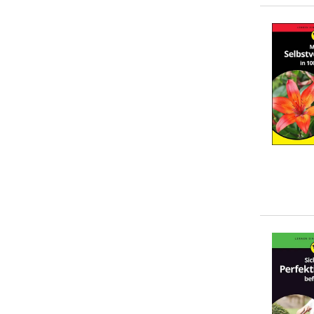
Laura L. Smith
(
2
)
Michelle Dostal
(
2
)
Al Weckert
(
1
)
... weitere Autor:in suchen