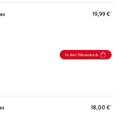
es
19,99 €
*
In den Warenkorb
es
18,00 €
*