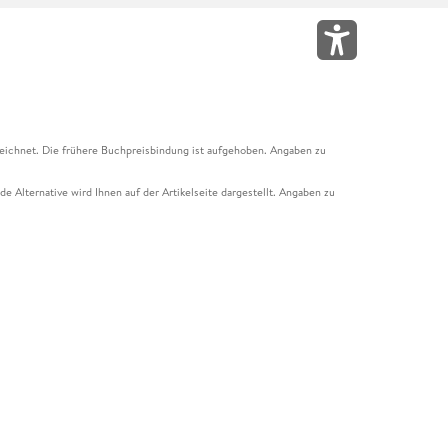
eichnet. Die frühere Buchpreisbindung ist aufgehoben. Angaben zu
e Alternative wird Ihnen auf der Artikelseite dargestellt. Angaben zu
ur Abholung mit Zahlung in der Filiale möglich. Der Gutschein ist nicht
t und das Hugendubel Hörbuch Abo. Der Gutschein ist nicht mit anderen