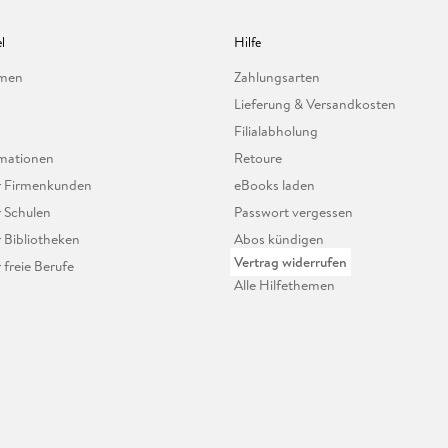
l
Hilfe
hmen
Zahlungsarten
Lieferung & Versandkosten
Filialabholung
mationen
Retoure
ür Firmenkunden
eBooks laden
r Schulen
Passwort vergessen
r Bibliotheken
Abos kündigen
Vertrag widerrufen
r freie Berufe
Alle Hilfethemen