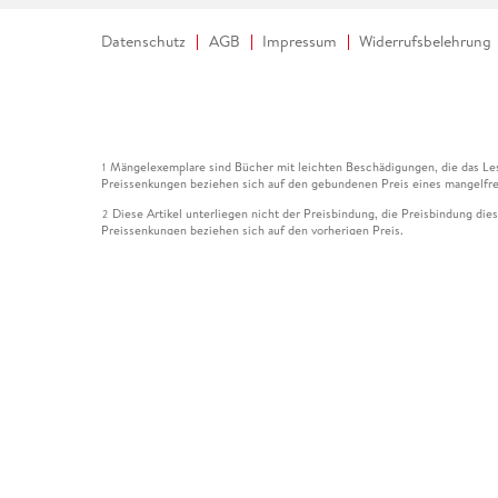
Datenschutz
AGB
Impressum
Widerrufsbelehrung
Mängelexemplare sind Bücher mit leichten Beschädigungen, die das Les
1
Preissenkungen beziehen sich auf den gebundenen Preis eines mangelfre
Diese Artikel unterliegen nicht der Preisbindung, die Preisbindung die
2
Preissenkungen beziehen sich auf den vorherigen Preis.
Durch Öffnen der Leseprobe willigen Sie ein, dass Daten an den Anbie
3
Der gebundene Preis dieses Artikels wird nach Ablauf des auf der Arti
4
Der Preisvergleich bezieht sich auf die unverbindliche Preisempfehlun
5
Der gebundene Preis dieses Artikels wurde vom Verlag gesenkt. Angabe
6
Die Preisbindung dieses Artikels wurde aufgehoben. Angaben zu Preis
7
Der gebundene Preis dieses Artikels wird nach Ablauf des auf der Arti
8
Ihr Gutschein SOMMER13 gilt bis einschließlich 10.08.2026. Sie könne
12
gültig für gesetzlich preisgebundene Artikel (deutschsprachige Bücher 
Gutscheinen und Geschenkkarten kombinierbar. Eine Barauszahlung ist ni