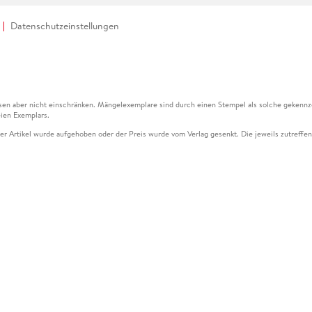
Datenschutzeinstellungen
en aber nicht einschränken. Mängelexemplare sind durch einen Stempel als solche gekennz
ien Exemplars.
ser Artikel wurde aufgehoben oder der Preis wurde vom Verlag gesenkt. Die jeweils zutreffend
ter der Leseprobe übermittelt werden.
kelseite dargestellten Datums vom Verlag angehoben.
g (UVP) des Herstellers.
n zu Preissenkungen beziehen sich auf den vorherigen Preis.
senkungen beziehen sich auf den letzten gebundenen Preis.
kelseite dargestellten Datums vom Verlag angehoben.
n den Gutschein ausschließlich online einlösen unter www.hugendubel.de. Keine Bestellung z
und eBooks) sowie für preisgebundene Kalender, tolino shine (4016621130466), tolino selec
cht möglich. Ein Weiterverkauf und der Handel des Gutscheincodes sind nicht gestattet.