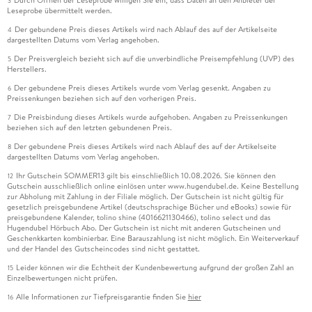
3
Leseprobe übermittelt werden.
Der gebundene Preis dieses Artikels wird nach Ablauf des auf der Artikelseite
4
dargestellten Datums vom Verlag angehoben.
Der Preisvergleich bezieht sich auf die unverbindliche Preisempfehlung (UVP) des
5
Herstellers.
Der gebundene Preis dieses Artikels wurde vom Verlag gesenkt. Angaben zu
6
Preissenkungen beziehen sich auf den vorherigen Preis.
Die Preisbindung dieses Artikels wurde aufgehoben. Angaben zu Preissenkungen
7
beziehen sich auf den letzten gebundenen Preis.
Der gebundene Preis dieses Artikels wird nach Ablauf des auf der Artikelseite
8
dargestellten Datums vom Verlag angehoben.
Ihr Gutschein SOMMER13 gilt bis einschließlich 10.08.2026. Sie können den
12
Gutschein ausschließlich online einlösen unter www.hugendubel.de. Keine Bestellung
zur Abholung mit Zahlung in der Filiale möglich. Der Gutschein ist nicht gültig für
gesetzlich preisgebundene Artikel (deutschsprachige Bücher und eBooks) sowie für
preisgebundene Kalender, tolino shine (4016621130466), tolino select und das
Hugendubel Hörbuch Abo. Der Gutschein ist nicht mit anderen Gutscheinen und
Geschenkkarten kombinierbar. Eine Barauszahlung ist nicht möglich. Ein Weiterverkauf
und der Handel des Gutscheincodes sind nicht gestattet.
Leider können wir die Echtheit der Kundenbewertung aufgrund der großen Zahl an
15
Einzelbewertungen nicht prüfen.
Alle Informationen zur Tiefpreisgarantie finden Sie
hier
16