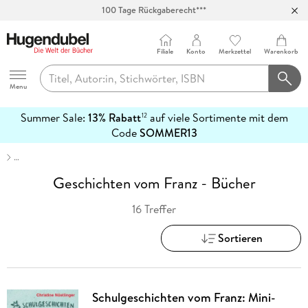
100 Tage Rückgaberecht***
Abholung in über 100 Filialen
Filiale
Konto
Merkzettel
Warenkorb
Hugendubel
Menu
Summer Sale:
13% Rabatt
auf viele Sortimente mit dem
12
mehr
Code
SOMMER13
erfahren
…
Geschichten vom Franz - Bücher
16 Treffer
Sortieren
Schulgeschichten vom Franz: Mini-