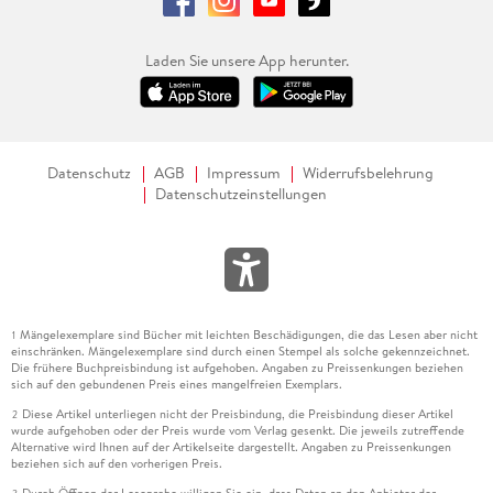
Laden Sie unsere App herunter.
Datenschutz
AGB
Impressum
Widerrufsbelehrung
Datenschutzeinstellungen
Mängelexemplare sind Bücher mit leichten Beschädigungen, die das Lesen aber nicht
1
einschränken. Mängelexemplare sind durch einen Stempel als solche gekennzeichnet.
Die frühere Buchpreisbindung ist aufgehoben. Angaben zu Preissenkungen beziehen
sich auf den gebundenen Preis eines mangelfreien Exemplars.
Diese Artikel unterliegen nicht der Preisbindung, die Preisbindung dieser Artikel
2
wurde aufgehoben oder der Preis wurde vom Verlag gesenkt. Die jeweils zutreffende
Alternative wird Ihnen auf der Artikelseite dargestellt. Angaben zu Preissenkungen
beziehen sich auf den vorherigen Preis.
Durch Öffnen der Leseprobe willigen Sie ein, dass Daten an den Anbieter der