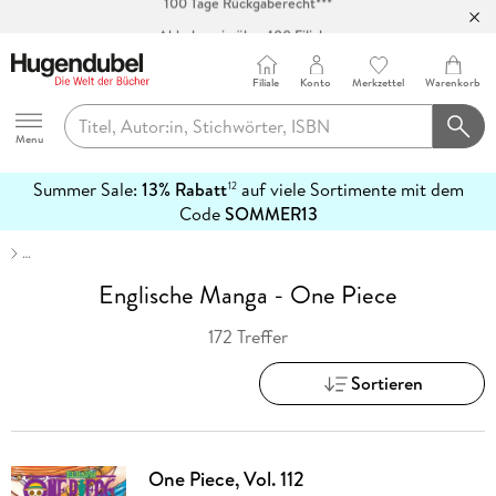
Abholung in über 100 Filialen
Filiale
Konto
Merkzettel
Warenkorb
Hugendubel
Menu
Summer Sale:
13% Rabatt
auf viele Sortimente mit dem
12
mehr
Code
SOMMER13
erfahren
…
Englische Manga - One Piece
172 Treffer
Sortieren
One Piece, Vol. 112