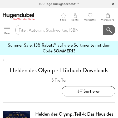
100 Tage Rückgaberecht***
Abholung in über 100 Filialen
Filiale
Konto
Merkzettel
Warenkorb
Hugendubel
Menu
Summer Sale:
13% Rabatt
auf viele Sortimente mit dem
12
mehr
Code
SOMMER13
erfahren
…
Helden des Olymp - Hörbuch Downloads
5 Treffer
Sortieren
Helden des Olymp, Teil 4: Das Haus des