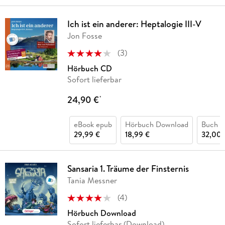
Ich ist ein anderer: Heptalogie III-V
Jon Fosse
(
3
)
Hörbuch CD
Sofort lieferbar
24,90 €
*
eBook epub
Hörbuch Download
Buch (
29,99 €
18,99 €
32,00 
Sansaria 1. Träume der Finsternis
Tania Messner
(
4
)
Hörbuch Download
Sofort lieferbar (Download)