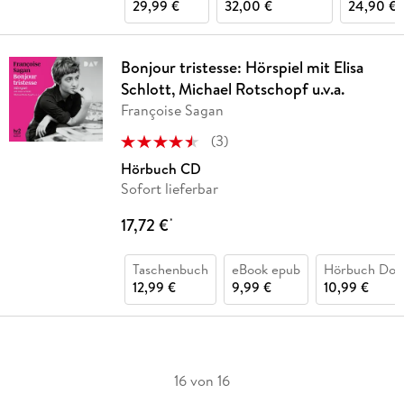
29,99 €
32,00 €
24,90 €
Bonjour tristesse: Hörspiel mit Elisa
Schlott, Michael Rotschopf u.v.a.
Françoise Sagan
(
3
)
Hörbuch CD
Sofort lieferbar
17,72 €
*
Taschenbuch
eBook epub
Hörbuch Dow
12,99 €
9,99 €
10,99 €
16 von 16