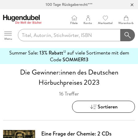
100 Tage Rückgaberecht***
Abholung in über 100 Filialen
Filiale
Konto
Merkzettel
Warenkorb
Hugendubel
Menu
Summer Sale:
13% Rabatt
auf viele Sortimente mit dem
12
mehr
Code
SOMMER13
erfahren
Die Gewinner:innen des Deutschen
Hörbuchpreises 2023
16 Treffer
Sortieren
Eine Frage der Chemie: 2 CDs