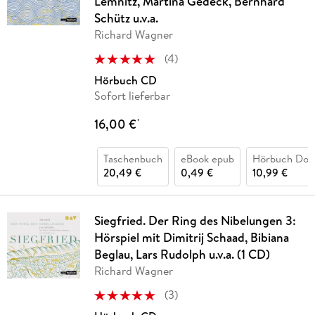
Lemnitz, Martina Gedeck, Bernhard
Schütz u.v.a.
Richard Wagner
(
4
)
Hörbuch CD
Sofort lieferbar
16,00 €
*
Taschenbuch
eBook epub
Hörbuch Dow
20,49 €
0,49 €
10,99 €
Siegfried. Der Ring des Nibelungen 3:
Hörspiel mit Dimitrij Schaad, Bibiana
Beglau, Lars Rudolph u.v.a. (1 CD)
Richard Wagner
(
3
)