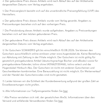
Der gebundene Preis dieses Artikels wird nach Ablauf des auf der Artikelseite
4
dargestellten Datums vom Verlag angehoben.
Der Preisvergleich bezieht sich auf die unverbindliche Preisempfehlung (UVP) des
5
Herstellers.
Der gebundene Preis dieses Artikels wurde vom Verlag gesenkt. Angaben zu
6
Preissenkungen beziehen sich auf den vorherigen Preis.
Die Preisbindung dieses Artikels wurde aufgehoben. Angaben zu Preissenkungen
7
beziehen sich auf den letzten gebundenen Preis.
Der gebundene Preis dieses Artikels wird nach Ablauf des auf der Artikelseite
8
dargestellten Datums vom Verlag angehoben.
Ihr Gutschein SOMMER13 gilt bis einschließlich 10.08.2026. Sie können den
12
Gutschein ausschließlich online einlösen unter www.hugendubel.de. Keine Bestellung
zur Abholung mit Zahlung in der Filiale möglich. Der Gutschein ist nicht gültig für
gesetzlich preisgebundene Artikel (deutschsprachige Bücher und eBooks) sowie für
preisgebundene Kalender, tolino shine (4016621130466), tolino select und das
Hugendubel Hörbuch Abo. Der Gutschein ist nicht mit anderen Gutscheinen und
Geschenkkarten kombinierbar. Eine Barauszahlung ist nicht möglich. Ein Weiterverkauf
und der Handel des Gutscheincodes sind nicht gestattet.
Leider können wir die Echtheit der Kundenbewertung aufgrund der großen Zahl an
15
Einzelbewertungen nicht prüfen.
Alle Informationen zur Tiefpreisgarantie finden Sie
hier
16
Alle Preise verstehen sich inkl. der gesetzlichen MwSt. Informationen über den
*
Versand und anfallende Versandkosten finden Sie
hier