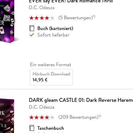
EVER say EVER: Dark Romance Thrill
D.C. Odesza
(
5
Bewertungen
)
15
Buch (kartoniert)
Sofort lieferbar
Ein weiteres Format
Hörbuch Download
14,95 €
DARK gleam CASTLE 01: Dark Reverse Harem
D.C. Odesza
(
209
Bewertungen
)
15
Taschenbuch