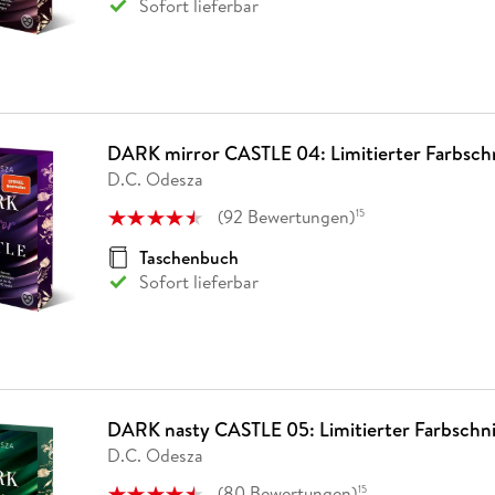
Sofort lieferbar
DARK mirror CASTLE 04: Limitierter Farbsch
D.C. Odesza
(
92
Bewertungen
)
15
Taschenbuch
Sofort lieferbar
DARK nasty CASTLE 05: Limitierter Farbschni
D.C. Odesza
(
80
Bewertungen
)
15