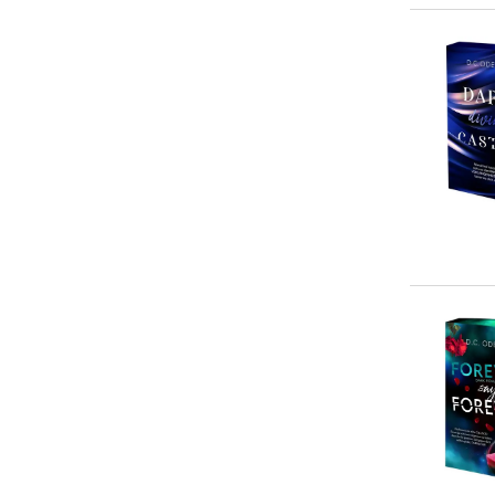
> 50 €
(
1
)