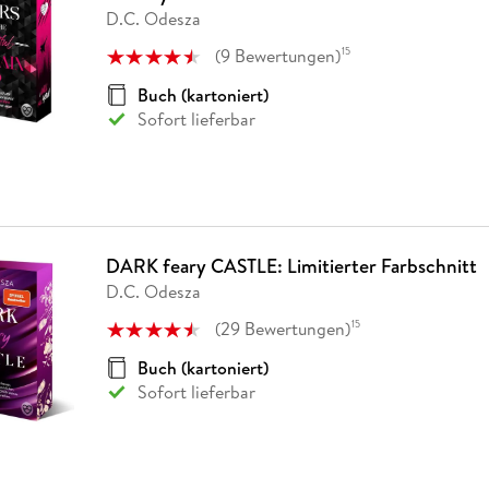
Fremdsprachige Bücher
n Lernhilfen
 Jugendbücher
eiber
Hörbuch Downloads im Bundle
D.C. Odesza
cher
 Vergleich
 Puzzlezubehör
Lernen
New Adult
STABILO
Taschenbücher
hilfen
hriller
(
9
Bewertungen
)
15
 Backen
er
lender
Ratgeber
op
Buch (kartoniert)
hriller
Romance
Sofort lieferbar
Sachbücher
precher:innen
Science Fiction
Fremdsprachige Bücher
DARK feary CASTLE: Limitierter Farbschnitt
D.C. Odesza
(
29
Bewertungen
)
15
Buch (kartoniert)
Sofort lieferbar