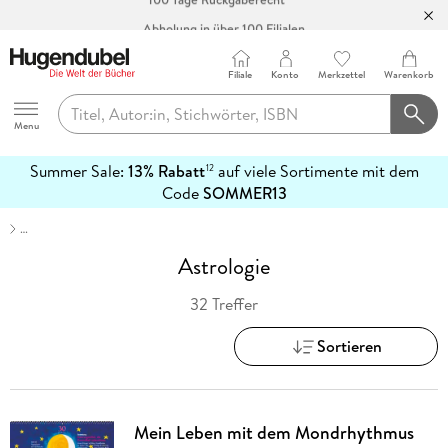
Abholung in über 100 Filialen
Filiale
Konto
Merkzettel
Warenkorb
Hugendubel
Menu
Summer Sale:
13% Rabatt
auf viele Sortimente mit dem
12
mehr
Code
SOMMER13
erfahren
…
Astrologie
32 Treffer
Sortieren
Mein Leben mit dem Mondrhythmus