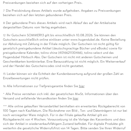
Preissenkungen beziehen sich auf den vorherigen Preis.
Die Preisbindung dieses Artikels wurde aufgehoben. Angaben zu Preissenkungen
7
beziehen sich auf den letzten gebundenen Preis.
Der gebundene Preis dieses Artikels wird nach Ablauf des auf der Artikelseite
8
dargestellten Datums vom Verlag angehoben.
Ihr Gutschein SOMMER13 gilt bis einschließlich 10.08.2026. Sie können den
12
Gutschein ausschließlich online einlösen unter www.hugendubel.de. Keine Bestellung
zur Abholung mit Zahlung in der Filiale möglich. Der Gutschein ist nicht gültig für
gesetzlich preisgebundene Artikel (deutschsprachige Bücher und eBooks) sowie für
preisgebundene Kalender, tolino shine (4016621130466), tolino select und das
Hugendubel Hörbuch Abo. Der Gutschein ist nicht mit anderen Gutscheinen und
Geschenkkarten kombinierbar. Eine Barauszahlung ist nicht möglich. Ein Weiterverkauf
und der Handel des Gutscheincodes sind nicht gestattet.
Leider können wir die Echtheit der Kundenbewertung aufgrund der großen Zahl an
15
Einzelbewertungen nicht prüfen.
Alle Informationen zur Tiefpreisgarantie finden Sie
hier
16
Alle Preise verstehen sich inkl. der gesetzlichen MwSt. Informationen über den
*
Versand und anfallende Versandkosten finden Sie
hier
Alle online gekauften Versandartikel beinhalten ein erweitertes Rückgaberecht von
***
100 Tagen nach Kaufdatum. Die Rücknahme von Bild-, Ton- und Datenträgern ist nur bei
noch versiegelter Ware möglich. Für in der Filiale gekaufte Artikel gilt ein
Rückgaberecht von 4 Wochen. Voraussetzung ist die Vorlage des Kassenbons und dass
sich der Artikel in wiederverkaufsfähigem Zustand befindet. Für digitale Produkte gilt
weiterhin die gesetzliche Widerrufsfrist von 14 Tagen. Bitte senden Sie Ihren Widerruf