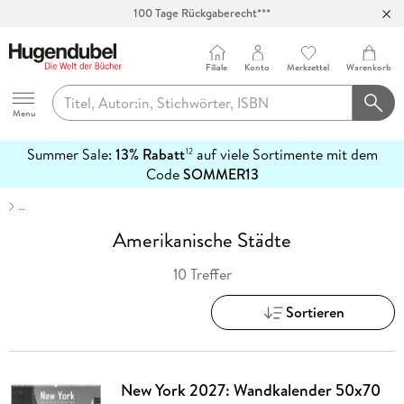
100 Tage Rückgaberecht***
Abholung in über 100 Filialen
Filiale
Konto
Merkzettel
Warenkorb
Hugendubel
Menu
Summer Sale:
13% Rabatt
auf viele Sortimente mit dem
12
mehr
Code
SOMMER13
erfahren
…
Amerikanische Städte
10 Treffer
Sortieren
New York 2027: Wandkalender 50x70