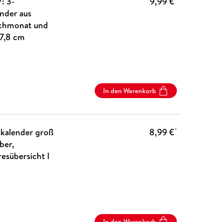
: 3-
9,99 €
nder aus
achmonat und
47,8 cm
In den Warenkorb
kalender groß
8,99 €
*
ber,
esübersicht I
In den Warenkorb