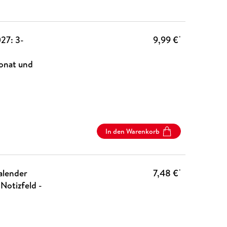
27: 3-
9,99 €
*
onat und
In den Warenkorb
alender
7,48 €
*
Notizfeld -