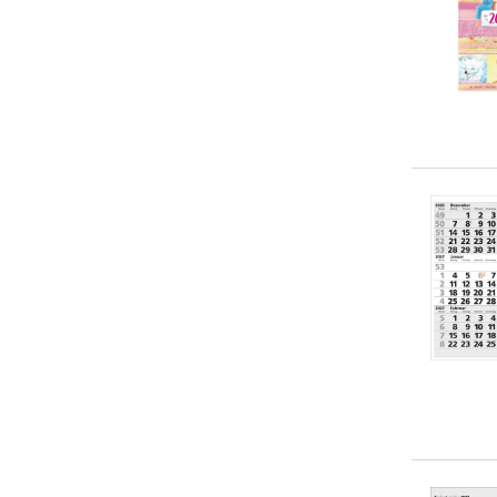
20-50 €
(
0
)
> 50 €
(
0
)