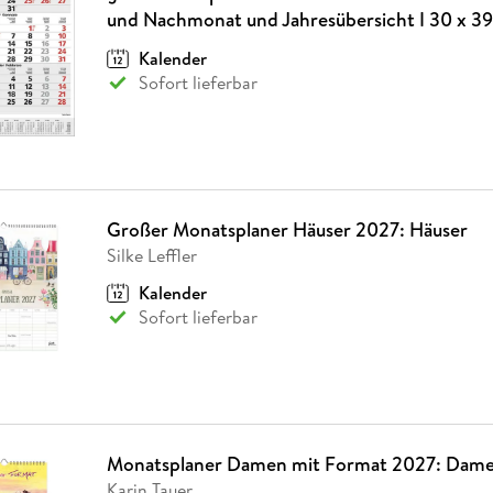
Fremdsprachige Bücher
n Lernhilfen
 Jugendbücher
eiber
Hörbuch Downloads im Bundle
und Nachmonat und Jahresübersicht I 30 x 3
cher
 Vergleich
 Puzzlezubehör
Lernen
New Adult
STABILO
Taschenbücher
hilfen
hriller
Kalender
 Backen
er
lender
Ratgeber
Sofort lieferbar
op
hriller
Romance
Sachbücher
precher:innen
Science Fiction
Fremdsprachige Bücher
Großer Monatsplaner Häuser 2027: Häuser
Silke Leffler
Kalender
Sofort lieferbar
Monatsplaner Damen mit Format 2027: Dame
Karin Tauer