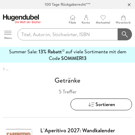
100 Tage Rückgaberecht***
Abholung in über 100 Filialen
Filiale
Konto
Merkzettel
Warenkorb
Hugendubel
Menu
Summer Sale:
13% Rabatt
auf viele Sortimente mit dem
12
mehr
Code
SOMMER13
erfahren
…
Getränke
5 Treffer
Sortieren
L`Aperitivo 2027: Wandkalender