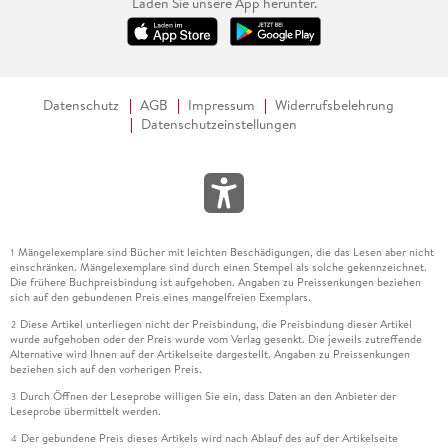
Laden Sie unsere App herunter.
Datenschutz
AGB
Impressum
Widerrufsbelehrung
Datenschutzeinstellungen
Mängelexemplare sind Bücher mit leichten Beschädigungen, die das Lesen aber nicht
1
einschränken. Mängelexemplare sind durch einen Stempel als solche gekennzeichnet.
Die frühere Buchpreisbindung ist aufgehoben. Angaben zu Preissenkungen beziehen
sich auf den gebundenen Preis eines mangelfreien Exemplars.
Diese Artikel unterliegen nicht der Preisbindung, die Preisbindung dieser Artikel
2
wurde aufgehoben oder der Preis wurde vom Verlag gesenkt. Die jeweils zutreffende
Alternative wird Ihnen auf der Artikelseite dargestellt. Angaben zu Preissenkungen
beziehen sich auf den vorherigen Preis.
Durch Öffnen der Leseprobe willigen Sie ein, dass Daten an den Anbieter der
3
Leseprobe übermittelt werden.
Der gebundene Preis dieses Artikels wird nach Ablauf des auf der Artikelseite
4