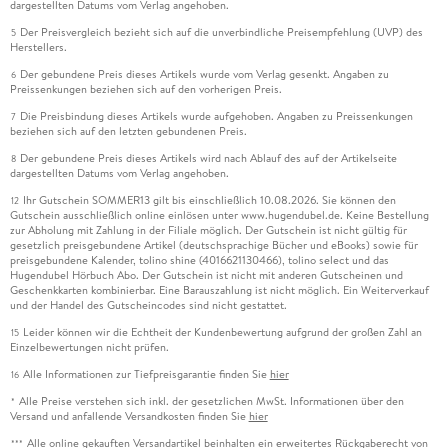
dargestellten Datums vom Verlag angehoben.
Der Preisvergleich bezieht sich auf die unverbindliche Preisempfehlung (UVP) des
5
Herstellers.
Der gebundene Preis dieses Artikels wurde vom Verlag gesenkt. Angaben zu
6
Preissenkungen beziehen sich auf den vorherigen Preis.
Die Preisbindung dieses Artikels wurde aufgehoben. Angaben zu Preissenkungen
7
beziehen sich auf den letzten gebundenen Preis.
Der gebundene Preis dieses Artikels wird nach Ablauf des auf der Artikelseite
8
dargestellten Datums vom Verlag angehoben.
Ihr Gutschein SOMMER13 gilt bis einschließlich 10.08.2026. Sie können den
12
Gutschein ausschließlich online einlösen unter www.hugendubel.de. Keine Bestellung
zur Abholung mit Zahlung in der Filiale möglich. Der Gutschein ist nicht gültig für
gesetzlich preisgebundene Artikel (deutschsprachige Bücher und eBooks) sowie für
preisgebundene Kalender, tolino shine (4016621130466), tolino select und das
Hugendubel Hörbuch Abo. Der Gutschein ist nicht mit anderen Gutscheinen und
Geschenkkarten kombinierbar. Eine Barauszahlung ist nicht möglich. Ein Weiterverkauf
und der Handel des Gutscheincodes sind nicht gestattet.
Leider können wir die Echtheit der Kundenbewertung aufgrund der großen Zahl an
15
Einzelbewertungen nicht prüfen.
Alle Informationen zur Tiefpreisgarantie finden Sie
hier
16
Alle Preise verstehen sich inkl. der gesetzlichen MwSt. Informationen über den
*
Versand und anfallende Versandkosten finden Sie
hier
Alle online gekauften Versandartikel beinhalten ein erweitertes Rückgaberecht von
***