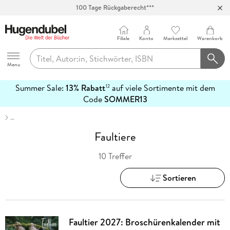
100 Tage Rückgaberecht***
Abholung in über 100 Filialen
Filiale
Konto
Merkzettel
Warenkorb
Hugendubel
Menu
Summer Sale:
13% Rabatt
auf viele Sortimente mit dem
12
mehr
Code
SOMMER13
erfahren
…
Faultiere
10 Treffer
Sortieren
Faultier 2027: Broschürenkalender mit