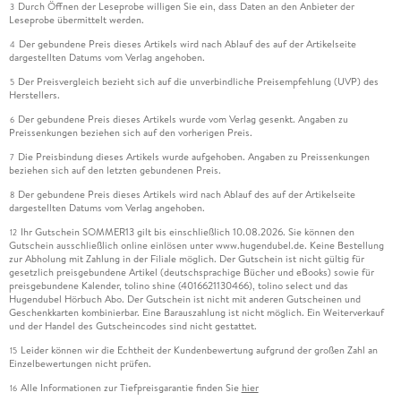
Durch Öffnen der Leseprobe willigen Sie ein, dass Daten an den Anbieter der
3
Leseprobe übermittelt werden.
Der gebundene Preis dieses Artikels wird nach Ablauf des auf der Artikelseite
4
dargestellten Datums vom Verlag angehoben.
Der Preisvergleich bezieht sich auf die unverbindliche Preisempfehlung (UVP) des
5
Herstellers.
Der gebundene Preis dieses Artikels wurde vom Verlag gesenkt. Angaben zu
6
Preissenkungen beziehen sich auf den vorherigen Preis.
Die Preisbindung dieses Artikels wurde aufgehoben. Angaben zu Preissenkungen
7
beziehen sich auf den letzten gebundenen Preis.
Der gebundene Preis dieses Artikels wird nach Ablauf des auf der Artikelseite
8
dargestellten Datums vom Verlag angehoben.
Ihr Gutschein SOMMER13 gilt bis einschließlich 10.08.2026. Sie können den
12
Gutschein ausschließlich online einlösen unter www.hugendubel.de. Keine Bestellung
zur Abholung mit Zahlung in der Filiale möglich. Der Gutschein ist nicht gültig für
gesetzlich preisgebundene Artikel (deutschsprachige Bücher und eBooks) sowie für
preisgebundene Kalender, tolino shine (4016621130466), tolino select und das
Hugendubel Hörbuch Abo. Der Gutschein ist nicht mit anderen Gutscheinen und
Geschenkkarten kombinierbar. Eine Barauszahlung ist nicht möglich. Ein Weiterverkauf
und der Handel des Gutscheincodes sind nicht gestattet.
Leider können wir die Echtheit der Kundenbewertung aufgrund der großen Zahl an
15
Einzelbewertungen nicht prüfen.
Alle Informationen zur Tiefpreisgarantie finden Sie
hier
16