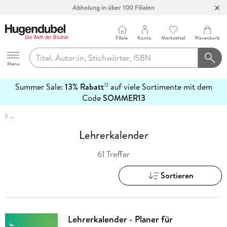
Abholung in über 100 Filialen
Filiale
Konto
Merkzettel
Warenkorb
Hugendubel
Menu
Summer Sale:
13% Rabatt
auf viele Sortimente mit dem
12
mehr
Code
SOMMER13
erfahren
…
Lehrerkalender
61 Treffer
Sortieren
Lehrerkalender - Planer für