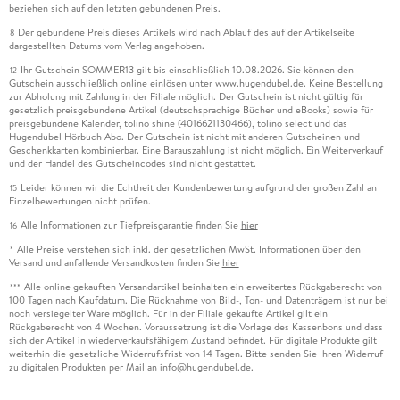
beziehen sich auf den letzten gebundenen Preis.
Der gebundene Preis dieses Artikels wird nach Ablauf des auf der Artikelseite
8
dargestellten Datums vom Verlag angehoben.
Ihr Gutschein SOMMER13 gilt bis einschließlich 10.08.2026. Sie können den
12
Gutschein ausschließlich online einlösen unter www.hugendubel.de. Keine Bestellung
zur Abholung mit Zahlung in der Filiale möglich. Der Gutschein ist nicht gültig für
gesetzlich preisgebundene Artikel (deutschsprachige Bücher und eBooks) sowie für
preisgebundene Kalender, tolino shine (4016621130466), tolino select und das
Hugendubel Hörbuch Abo. Der Gutschein ist nicht mit anderen Gutscheinen und
Geschenkkarten kombinierbar. Eine Barauszahlung ist nicht möglich. Ein Weiterverkauf
und der Handel des Gutscheincodes sind nicht gestattet.
Leider können wir die Echtheit der Kundenbewertung aufgrund der großen Zahl an
15
Einzelbewertungen nicht prüfen.
Alle Informationen zur Tiefpreisgarantie finden Sie
hier
16
Alle Preise verstehen sich inkl. der gesetzlichen MwSt. Informationen über den
*
Versand und anfallende Versandkosten finden Sie
hier
Alle online gekauften Versandartikel beinhalten ein erweitertes Rückgaberecht von
***
100 Tagen nach Kaufdatum. Die Rücknahme von Bild-, Ton- und Datenträgern ist nur bei
noch versiegelter Ware möglich. Für in der Filiale gekaufte Artikel gilt ein
Rückgaberecht von 4 Wochen. Voraussetzung ist die Vorlage des Kassenbons und dass
sich der Artikel in wiederverkaufsfähigem Zustand befindet. Für digitale Produkte gilt
weiterhin die gesetzliche Widerrufsfrist von 14 Tagen. Bitte senden Sie Ihren Widerruf
zu digitalen Produkten per Mail an info@hugendubel.de.