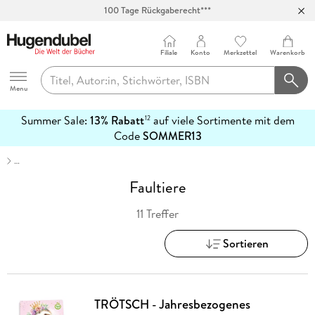
100 Tage Rückgaberecht***
Abholung in über 100 Filialen
Filiale
Konto
Merkzettel
Warenkorb
Hugendubel
Menu
Summer Sale:
13% Rabatt
auf viele Sortimente mit dem
12
mehr
Code
SOMMER13
erfahren
…
Faultiere
11 Treffer
Sortieren
TRÖTSCH - Jahresbezogenes