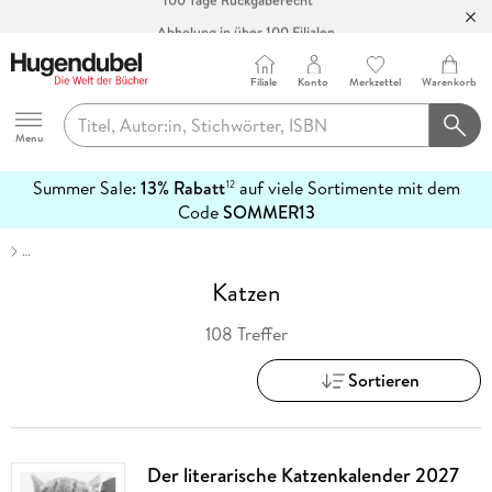
Abholung in über 100 Filialen
Filiale
Konto
Merkzettel
Warenkorb
Hugendubel
Menu
Summer Sale:
13% Rabatt
auf viele Sortimente mit dem
12
mehr
Code
SOMMER13
erfahren
…
Katzen
108 Treffer
Sortieren
Der literarische Katzenkalender 2027