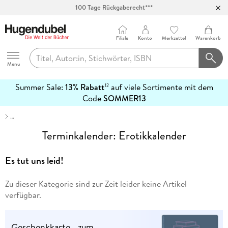
100 Tage Rückgaberecht***
Abholung in über 100 Filialen
Filiale
Konto
Merkzettel
Warenkorb
Hugendubel
Menu
Summer Sale:
13% Rabatt
auf viele Sortimente mit dem
12
mehr
Code
SOMMER13
erfahren
…
Terminkalender: Erotikkalender
Es tut uns leid!
Zu dieser Kategorie sind zur Zeit leider keine Artikel
verfügbar.
Geschenkkarte - zum