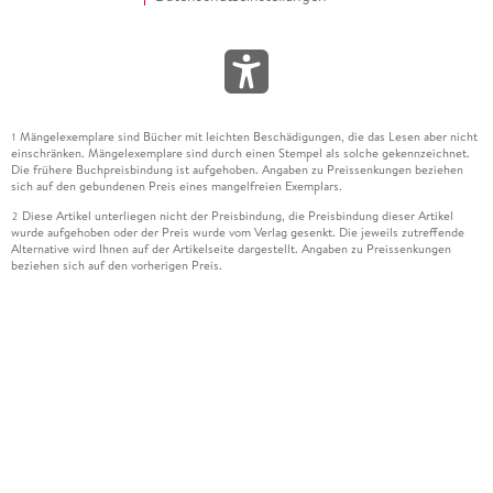
Mängelexemplare sind Bücher mit leichten Beschädigungen, die das Lesen aber nicht
1
einschränken. Mängelexemplare sind durch einen Stempel als solche gekennzeichnet.
Die frühere Buchpreisbindung ist aufgehoben. Angaben zu Preissenkungen beziehen
sich auf den gebundenen Preis eines mangelfreien Exemplars.
Diese Artikel unterliegen nicht der Preisbindung, die Preisbindung dieser Artikel
2
wurde aufgehoben oder der Preis wurde vom Verlag gesenkt. Die jeweils zutreffende
Alternative wird Ihnen auf der Artikelseite dargestellt. Angaben zu Preissenkungen
beziehen sich auf den vorherigen Preis.
Durch Öffnen der Leseprobe willigen Sie ein, dass Daten an den Anbieter der
3
Leseprobe übermittelt werden.
Der gebundene Preis dieses Artikels wird nach Ablauf des auf der Artikelseite
4
dargestellten Datums vom Verlag angehoben.
Der Preisvergleich bezieht sich auf die unverbindliche Preisempfehlung (UVP) des
5
Herstellers.
Der gebundene Preis dieses Artikels wurde vom Verlag gesenkt. Angaben zu
6
Preissenkungen beziehen sich auf den vorherigen Preis.
Die Preisbindung dieses Artikels wurde aufgehoben. Angaben zu Preissenkungen
7