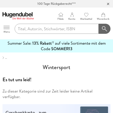
100 Tage Rückgaberecht***
Abholung in über 100 Filialen
Filiale
Konto
Merkzettel
Warenkorb
Hugendubel
Menu
Summer Sale:
13% Rabatt
auf viele Sortimente mit dem
12
mehr
Code
SOMMER13
erfahren
…
Wintersport
Es tut uns leid!
Zu dieser Kategorie sind zur Zeit leider keine Artikel
verfügbar.
Geschenkkarte - zum