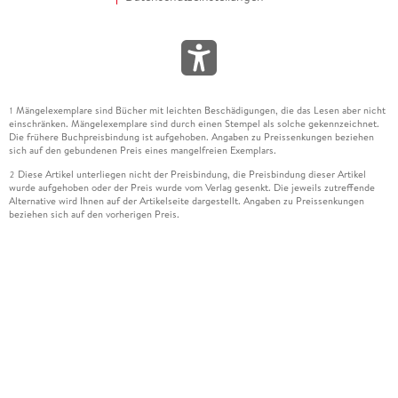
Mängelexemplare sind Bücher mit leichten Beschädigungen, die das Lesen aber nicht
1
einschränken. Mängelexemplare sind durch einen Stempel als solche gekennzeichnet.
Die frühere Buchpreisbindung ist aufgehoben. Angaben zu Preissenkungen beziehen
sich auf den gebundenen Preis eines mangelfreien Exemplars.
Diese Artikel unterliegen nicht der Preisbindung, die Preisbindung dieser Artikel
2
wurde aufgehoben oder der Preis wurde vom Verlag gesenkt. Die jeweils zutreffende
Alternative wird Ihnen auf der Artikelseite dargestellt. Angaben zu Preissenkungen
beziehen sich auf den vorherigen Preis.
Durch Öffnen der Leseprobe willigen Sie ein, dass Daten an den Anbieter der
3
Leseprobe übermittelt werden.
Der gebundene Preis dieses Artikels wird nach Ablauf des auf der Artikelseite
4
dargestellten Datums vom Verlag angehoben.
Der Preisvergleich bezieht sich auf die unverbindliche Preisempfehlung (UVP) des
5
Herstellers.
Der gebundene Preis dieses Artikels wurde vom Verlag gesenkt. Angaben zu
6
Preissenkungen beziehen sich auf den vorherigen Preis.
Die Preisbindung dieses Artikels wurde aufgehoben. Angaben zu Preissenkungen
7