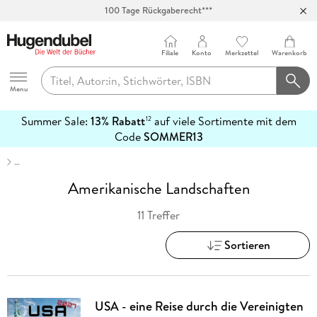
100 Tage Rückgaberecht***
Abholung in über 100 Filialen
Filiale
Konto
Merkzettel
Warenkorb
Hugendubel
Menu
Summer Sale:
13% Rabatt
auf viele Sortimente mit dem
12
mehr
Code
SOMMER13
erfahren
…
Amerikanische Landschaften
11 Treffer
Sortieren
USA - eine Reise durch die Vereinigten