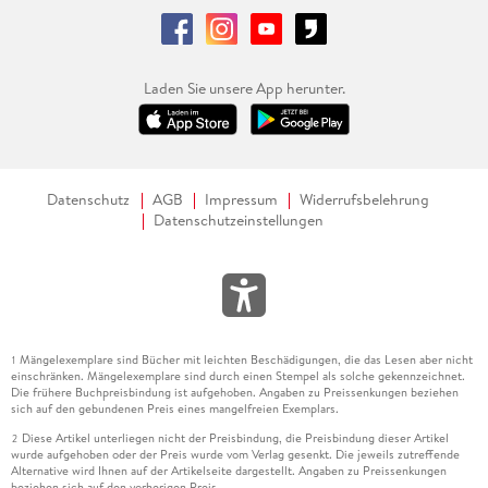
Laden Sie unsere App herunter.
Datenschutz
AGB
Impressum
Widerrufsbelehrung
Datenschutzeinstellungen
Mängelexemplare sind Bücher mit leichten Beschädigungen, die das Lesen aber nicht
1
einschränken. Mängelexemplare sind durch einen Stempel als solche gekennzeichnet.
Die frühere Buchpreisbindung ist aufgehoben. Angaben zu Preissenkungen beziehen
sich auf den gebundenen Preis eines mangelfreien Exemplars.
Diese Artikel unterliegen nicht der Preisbindung, die Preisbindung dieser Artikel
2
wurde aufgehoben oder der Preis wurde vom Verlag gesenkt. Die jeweils zutreffende
Alternative wird Ihnen auf der Artikelseite dargestellt. Angaben zu Preissenkungen
beziehen sich auf den vorherigen Preis.