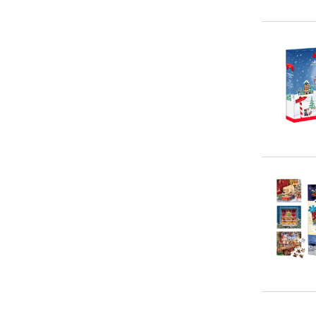
10-20 €
(
0
)
20-50 €
(
24
)
> 50 €
(
0
)