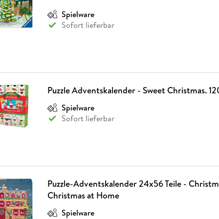
Fremdsprachige Bücher
n Lernhilfen
 Jugendbücher
eiber
Hörbuch Downloads im Bundle
cher
 Vergleich
 Puzzlezubehör
Lernen
New Adult
STABILO
Spielware
Taschenbücher
hilfen
hriller
Sofort lieferbar
 Backen
er
lender
Ratgeber
op
hriller
Romance
Sachbücher
precher:innen
Science Fiction
Fremdsprachige Bücher
Puzzle Adventskalender - Sweet Christmas. 120
Spielware
Sofort lieferbar
Puzzle-Adventskalender 24x56 Teile - Christ
Christmas at Home
Spielware