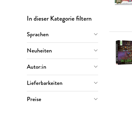
In dieser Kategorie filtern
Sprachen
Deutsch
(
20
)
Neuheiten
Englisch
(
2
)
Demnächst
(
5
)
Autor:in
Letzte 90 Tage
(
1
)
Hans Pieper
(
2
)
Lieferbarkeiten
Sofort verfügbar
(
13
)
Preise
Vorbestellbar
(
6
)
0-5 €
(
0
)
Versand in mehreren Wochen
5-10 €
(
0
)
(
5
)