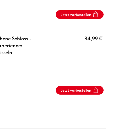
Jetzt vorbestellen
hene Schloss -
34,99 €
*
xperience:
üsseln
Jetzt vorbestellen