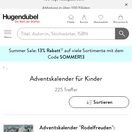
Abholung in über 100 Filialen
Filiale
Konto
Merkzettel
Warenkorb
Hugendubel
Menu
Summer Sale:
13% Rabatt
auf viele Sortimente mit dem
12
mehr
Code
SOMMER13
erfahren
…
Adventskalender für Kinder
225 Treffer
Sortieren
Adventskalender "Rodelfreuden":