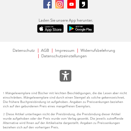
Laden Sie unsere App herunter.
Datenschutz
AGB
Impressum
Widerrufsbelehrung
Datenschutzeinstellungen
Mängelexemplare sind Bücher mit leichten Beschädigungen, die das Lesen aber nicht
1
einschränken. Mängelexemplare sind durch einen Stempel als solche gekennzeichnet.
Die frühere Buchpreisbindung ist aufgehoben. Angaben zu Preissenkungen beziehen
sich auf den gebundenen Preis eines mangelfreien Exemplars.
Diese Artikel unterliegen nicht der Preisbindung, die Preisbindung dieser Artikel
2
wurde aufgehoben oder der Preis wurde vom Verlag gesenkt. Die jeweils zutreffende
Alternative wird Ihnen auf der Artikelseite dargestellt. Angaben zu Preissenkungen
beziehen sich auf den vorherigen Preis.