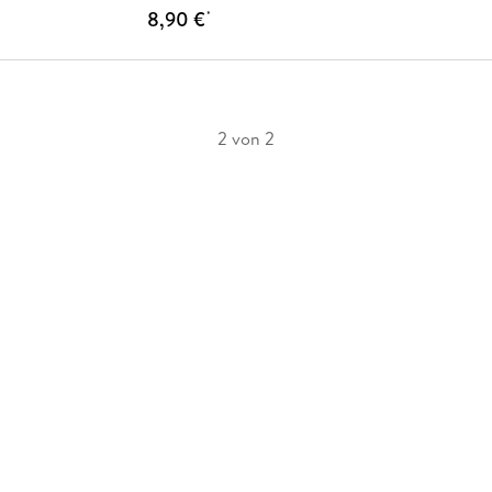
8,90 €
*
2 von 2