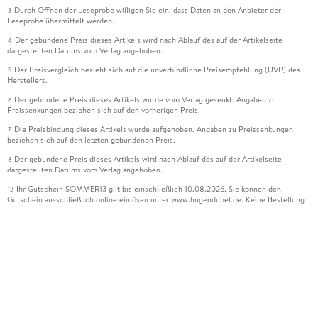
Durch Öffnen der Leseprobe willigen Sie ein, dass Daten an den Anbieter der
3
Leseprobe übermittelt werden.
Der gebundene Preis dieses Artikels wird nach Ablauf des auf der Artikelseite
4
dargestellten Datums vom Verlag angehoben.
Der Preisvergleich bezieht sich auf die unverbindliche Preisempfehlung (UVP) des
5
Herstellers.
Der gebundene Preis dieses Artikels wurde vom Verlag gesenkt. Angaben zu
6
Preissenkungen beziehen sich auf den vorherigen Preis.
Die Preisbindung dieses Artikels wurde aufgehoben. Angaben zu Preissenkungen
7
beziehen sich auf den letzten gebundenen Preis.
Der gebundene Preis dieses Artikels wird nach Ablauf des auf der Artikelseite
8
dargestellten Datums vom Verlag angehoben.
Ihr Gutschein SOMMER13 gilt bis einschließlich 10.08.2026. Sie können den
12
Gutschein ausschließlich online einlösen unter www.hugendubel.de. Keine Bestellung
zur Abholung mit Zahlung in der Filiale möglich. Der Gutschein ist nicht gültig für
gesetzlich preisgebundene Artikel (deutschsprachige Bücher und eBooks) sowie für
preisgebundene Kalender, tolino shine (4016621130466), tolino select und das
Hugendubel Hörbuch Abo. Der Gutschein ist nicht mit anderen Gutscheinen und
Geschenkkarten kombinierbar. Eine Barauszahlung ist nicht möglich. Ein Weiterverkauf
und der Handel des Gutscheincodes sind nicht gestattet.
Leider können wir die Echtheit der Kundenbewertung aufgrund der großen Zahl an
15
Einzelbewertungen nicht prüfen.
Alle Informationen zur Tiefpreisgarantie finden Sie
hier
16