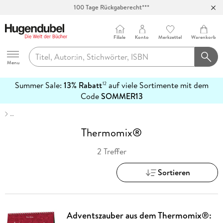
100 Tage Rückgaberecht***
Abholung in über 100 Filialen
Filiale
Konto
Merkzettel
Warenkorb
Hugendubel
Menu
Summer Sale:
13% Rabatt
auf viele Sortimente mit dem
12
mehr
Code
SOMMER13
erfahren
…
Thermomix®
2 Treffer
Sortieren
Adventszauber aus dem Thermomix®: