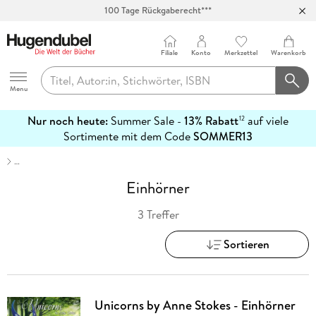
100 Tage Rückgaberecht***
Abholung in über 100 Filialen
Filiale
Konto
Merkzettel
Warenkorb
Hugendubel
Menu
Nur noch heute:
Summer Sale -
13% Rabatt
auf viele
12
mehr
Sortimente mit dem Code
SOMMER13
erfahren
…
Einhörner
3 Treffer
Sortieren
Unicorns by Anne Stokes - Einhörner