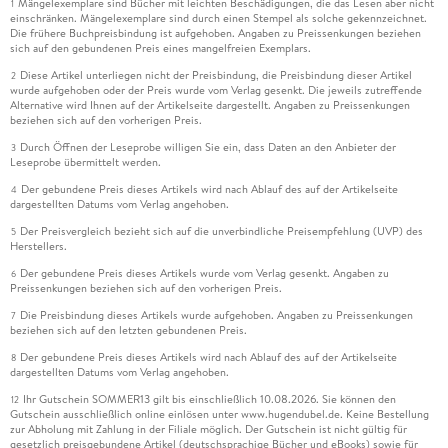
Mängelexemplare sind Bücher mit leichten Beschädigungen, die das Lesen aber nicht
1
einschränken. Mängelexemplare sind durch einen Stempel als solche gekennzeichnet.
Die frühere Buchpreisbindung ist aufgehoben. Angaben zu Preissenkungen beziehen
sich auf den gebundenen Preis eines mangelfreien Exemplars.
Diese Artikel unterliegen nicht der Preisbindung, die Preisbindung dieser Artikel
2
wurde aufgehoben oder der Preis wurde vom Verlag gesenkt. Die jeweils zutreffende
Alternative wird Ihnen auf der Artikelseite dargestellt. Angaben zu Preissenkungen
beziehen sich auf den vorherigen Preis.
Durch Öffnen der Leseprobe willigen Sie ein, dass Daten an den Anbieter der
3
Leseprobe übermittelt werden.
Der gebundene Preis dieses Artikels wird nach Ablauf des auf der Artikelseite
4
dargestellten Datums vom Verlag angehoben.
Der Preisvergleich bezieht sich auf die unverbindliche Preisempfehlung (UVP) des
5
Herstellers.
Der gebundene Preis dieses Artikels wurde vom Verlag gesenkt. Angaben zu
6
Preissenkungen beziehen sich auf den vorherigen Preis.
Die Preisbindung dieses Artikels wurde aufgehoben. Angaben zu Preissenkungen
7
beziehen sich auf den letzten gebundenen Preis.
Der gebundene Preis dieses Artikels wird nach Ablauf des auf der Artikelseite
8
dargestellten Datums vom Verlag angehoben.
Ihr Gutschein SOMMER13 gilt bis einschließlich 10.08.2026. Sie können den
12
Gutschein ausschließlich online einlösen unter www.hugendubel.de. Keine Bestellung
zur Abholung mit Zahlung in der Filiale möglich. Der Gutschein ist nicht gültig für
gesetzlich preisgebundene Artikel (deutschsprachige Bücher und eBooks) sowie für