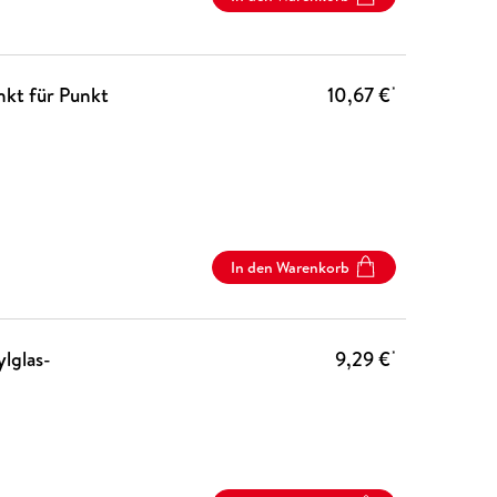
nkt für Punkt
10,67 €
*
In den Warenkorb
lglas-
9,29 €
*