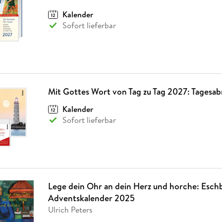
Fremdsprachige Bücher
n Lernhilfen
 Jugendbücher
eiber
Hörbuch Downloads im Bundle
cher
 Vergleich
 Puzzlezubehör
Lernen
New Adult
STABILO
Kalender
Taschenbücher
hilfen
hriller
Sofort lieferbar
 Backen
er
lender
Ratgeber
op
hriller
Romance
Sachbücher
precher:innen
Science Fiction
Fremdsprachige Bücher
Mit Gottes Wort von Tag zu Tag 2027: Tagesab
Kalender
Sofort lieferbar
Lege dein Ohr an dein Herz und horche: Esch
Adventskalender 2025
Ulrich Peters