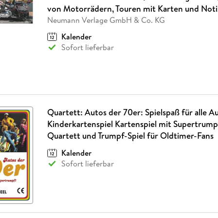
Fremdsprachige Bücher
n Lernhilfen
 Jugendbücher
eiber
Hörbuch Downloads im Bundle
von Motorrädern, Touren mit Karten und Not
cher
 Vergleich
 Puzzlezubehör
Lernen
New Adult
STABILO
Taschenbücher
Neumann Verlage GmbH & Co. KG
hilfen
hriller
 Backen
er
lender
Ratgeber
Kalender
op
hriller
Romance
Sofort lieferbar
Sachbücher
precher:innen
Science Fiction
Fremdsprachige Bücher
Quartett: Autos der 70er: Spielspaß für alle A
Kinderkartenspiel Kartenspiel mit Supertrump
Quartett und Trumpf-Spiel für Oldtimer-Fans
Kalender
Sofort lieferbar