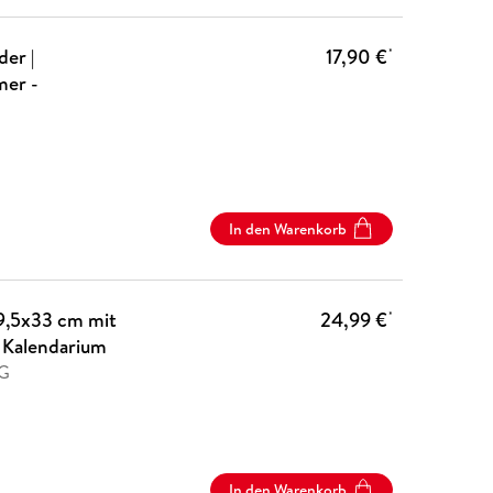
er |
17,90 €
*
er -
In den Warenkorb
9,5x33 cm mit
24,99 €
*
 Kalendarium
AG
In den Warenkorb