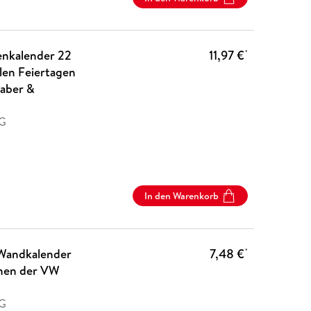
ienkalender 22
11,97 €
*
alen Feiertagen
haber &
AG
In den Warenkorb
 Wandkalender
7,48 €
*
onen der VW
AG