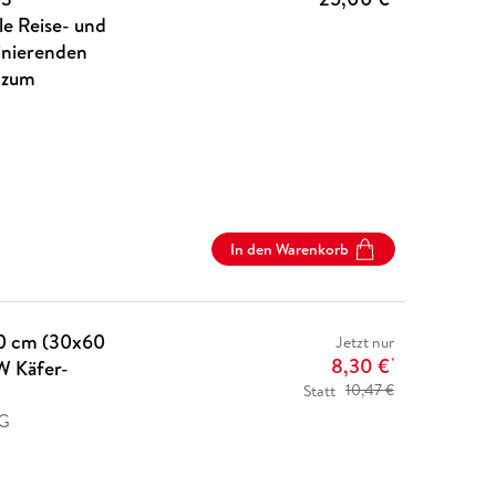
le Reise- und
inierenden
 zum
In den Warenkorb
0 cm (30x60
Jetzt nur
8,30 €
W Käfer-
*
Statt
10,47 €
AG