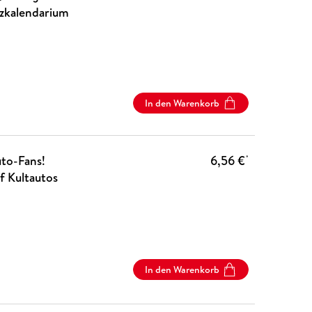
izkalendarium
In den Warenkorb
uto-Fans!
6,56 €
*
f Kultautos
In den Warenkorb