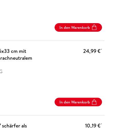
In den Warenkorb
5x33 cm mit
24,99 €
*
prachneutralem
AG
In den Warenkorb
schärfer als
10,19 €
*