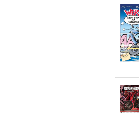
Volkswagen AG
(
8
)
5-10 €
(
11
)
Calvendo
(
6
)
10-20 €
(
30
)
Andre Xander
(
1
)
20-50 €
(
27
)
Anja Bagunk
(
1
)
> 50 €
(
0
)
Constantin Stein
(
1
)
Dieter Rebmann
(
1
)
Gabi Siebenhühner
(
1
)
Hans-Joachim Profeld
(
1
)
Holger Aue
(
1
)
... weitere Autor:in suchen