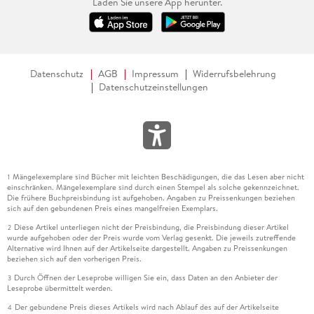
Laden Sie unsere App herunter.
Datenschutz
AGB
Impressum
Widerrufsbelehrung
Datenschutzeinstellungen
Mängelexemplare sind Bücher mit leichten Beschädigungen, die das Lesen aber nicht
1
einschränken. Mängelexemplare sind durch einen Stempel als solche gekennzeichnet.
Die frühere Buchpreisbindung ist aufgehoben. Angaben zu Preissenkungen beziehen
sich auf den gebundenen Preis eines mangelfreien Exemplars.
Diese Artikel unterliegen nicht der Preisbindung, die Preisbindung dieser Artikel
2
wurde aufgehoben oder der Preis wurde vom Verlag gesenkt. Die jeweils zutreffende
Alternative wird Ihnen auf der Artikelseite dargestellt. Angaben zu Preissenkungen
beziehen sich auf den vorherigen Preis.
Durch Öffnen der Leseprobe willigen Sie ein, dass Daten an den Anbieter der
3
Leseprobe übermittelt werden.
Der gebundene Preis dieses Artikels wird nach Ablauf des auf der Artikelseite
4