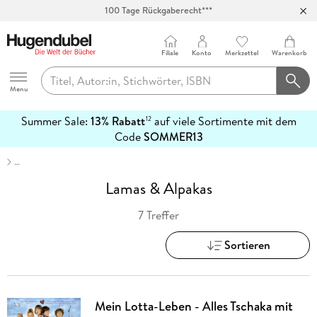
100 Tage Rückgaberecht***
Abholung in über 100 Filialen
Filiale
Konto
Merkzettel
Warenkorb
Hugendubel
Menu
Summer Sale:
13% Rabatt
auf viele Sortimente mit dem
12
mehr
Code
SOMMER13
erfahren
…
Lamas & Alpakas
7 Treffer
Sortieren
Mein Lotta-Leben - Alles Tschaka mit