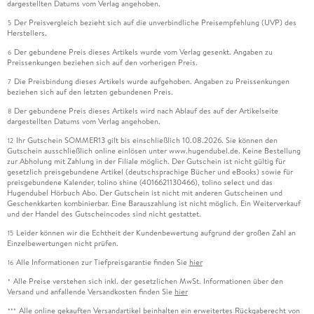
dargestellten Datums vom Verlag angehoben.
Der Preisvergleich bezieht sich auf die unverbindliche Preisempfehlung (UVP) des
5
Herstellers.
Der gebundene Preis dieses Artikels wurde vom Verlag gesenkt. Angaben zu
6
Preissenkungen beziehen sich auf den vorherigen Preis.
Die Preisbindung dieses Artikels wurde aufgehoben. Angaben zu Preissenkungen
7
beziehen sich auf den letzten gebundenen Preis.
Der gebundene Preis dieses Artikels wird nach Ablauf des auf der Artikelseite
8
dargestellten Datums vom Verlag angehoben.
Ihr Gutschein SOMMER13 gilt bis einschließlich 10.08.2026. Sie können den
12
Gutschein ausschließlich online einlösen unter www.hugendubel.de. Keine Bestellung
zur Abholung mit Zahlung in der Filiale möglich. Der Gutschein ist nicht gültig für
gesetzlich preisgebundene Artikel (deutschsprachige Bücher und eBooks) sowie für
preisgebundene Kalender, tolino shine (4016621130466), tolino select und das
Hugendubel Hörbuch Abo. Der Gutschein ist nicht mit anderen Gutscheinen und
Geschenkkarten kombinierbar. Eine Barauszahlung ist nicht möglich. Ein Weiterverkauf
und der Handel des Gutscheincodes sind nicht gestattet.
Leider können wir die Echtheit der Kundenbewertung aufgrund der großen Zahl an
15
Einzelbewertungen nicht prüfen.
Alle Informationen zur Tiefpreisgarantie finden Sie
hier
16
Alle Preise verstehen sich inkl. der gesetzlichen MwSt. Informationen über den
*
Versand und anfallende Versandkosten finden Sie
hier
Alle online gekauften Versandartikel beinhalten ein erweitertes Rückgaberecht von
***