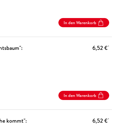
In den Warenkorb
htsbaum":
6,52 €
*
In den Warenkorb
che kommt":
6,52 €
*