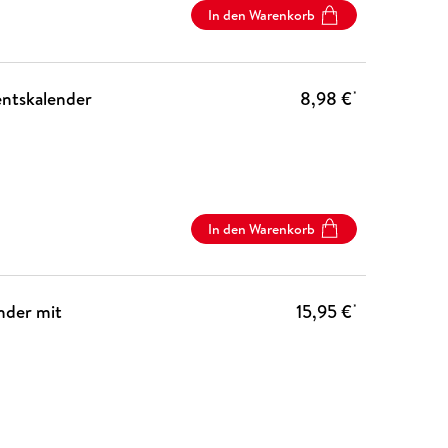
In den Warenkorb
entskalender
8,98 €
*
In den Warenkorb
nder mit
15,95 €
*