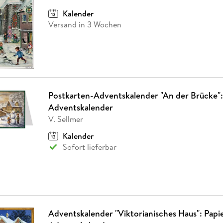
Fremdsprachige Bücher
n Lernhilfen
 Jugendbücher
eiber
Hörbuch Downloads im Bundle
cher
 Vergleich
 Puzzlezubehör
Lernen
New Adult
STABILO
Kalender
Taschenbücher
hilfen
hriller
Versand in 3 Wochen
 Backen
er
lender
Ratgeber
op
hriller
Romance
Sachbücher
precher:innen
Science Fiction
Fremdsprachige Bücher
Postkarten-Adventskalender "An der Brücke":
Adventskalender
V. Sellmer
Kalender
Sofort lieferbar
Adventskalender "Viktorianisches Haus": Papi