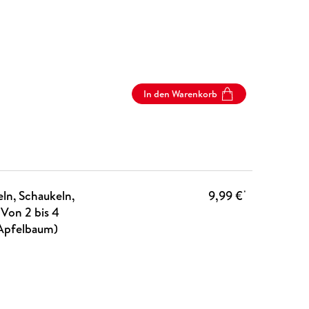
In den Warenkorb
ln, Schaukeln,
9,99 €
*
 Von 2 bis 4
 Apfelbaum)