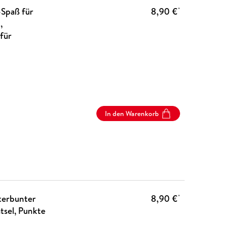
-Spaß für
8,90 €
*
,
für
In den Warenkorb
nterbunter
8,90 €
*
ätsel, Punkte