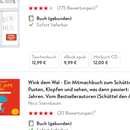
Fremdsprachige Bücher
n Lernhilfen
 Jugendbücher
eiber
Hörbuch Downloads im Bundle
cher
 Vergleich
 Puzzlezubehör
Lernen
New Adult
STABILO
(
775
Bewertungen
)
15
Taschenbücher
hilfen
hriller
 Backen
er
lender
Ratgeber
Buch (gebunden)
op
Sofort lieferbar
hriller
Romance
Sachbücher
precher:innen
Science Fiction
Fremdsprachige Bücher
Taschenbuch
eBook epub
Hörbuch CD
12,99 €
9,99 €
12,00 €
Wink dem Wal - Ein Mitmachbuch zum Schütte
Pusten, Klopfen und sehen, was dann passiert:
Jahren. Vom Bestsellerautoren (Schüttel den
Nico Sternbaum
(
20
Bewertungen
)
15
Buch (gebunden)
Sofort lieferbar