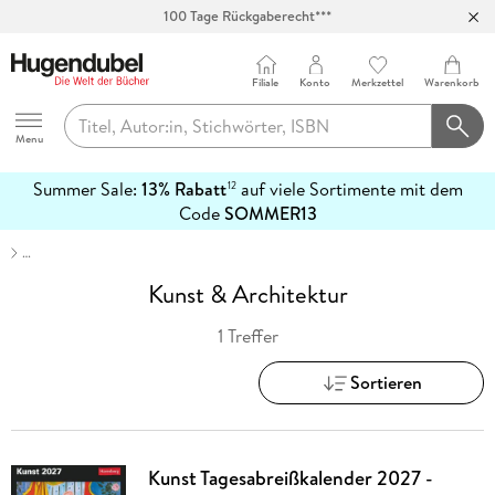
100 Tage Rückgaberecht***
Abholung in über 100 Filialen
Filiale
Konto
Merkzettel
Warenkorb
Hugendubel
Menu
Summer Sale:
13% Rabatt
auf viele Sortimente mit dem
12
mehr
Code
SOMMER13
erfahren
…
Kunst & Architektur
1 Treffer
Sortieren
Kunst Tagesabreißkalender 2027 -