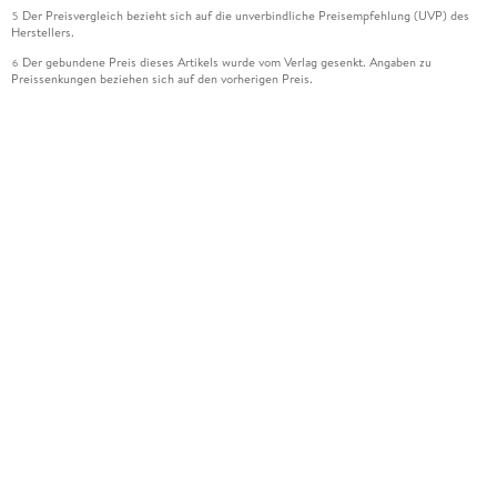
Der Preisvergleich bezieht sich auf die unverbindliche Preisempfehlung (UVP) des
5
Herstellers.
Der gebundene Preis dieses Artikels wurde vom Verlag gesenkt. Angaben zu
6
Preissenkungen beziehen sich auf den vorherigen Preis.
Die Preisbindung dieses Artikels wurde aufgehoben. Angaben zu Preissenkungen
7
beziehen sich auf den letzten gebundenen Preis.
Der gebundene Preis dieses Artikels wird nach Ablauf des auf der Artikelseite
8
dargestellten Datums vom Verlag angehoben.
Ihr Gutschein SOMMER13 gilt bis einschließlich 10.08.2026. Sie können den
12
Gutschein ausschließlich online einlösen unter www.hugendubel.de. Keine Bestellung
zur Abholung mit Zahlung in der Filiale möglich. Der Gutschein ist nicht gültig für
gesetzlich preisgebundene Artikel (deutschsprachige Bücher und eBooks) sowie für
preisgebundene Kalender, tolino shine (4016621130466), tolino select und das
Hugendubel Hörbuch Abo. Der Gutschein ist nicht mit anderen Gutscheinen und
Geschenkkarten kombinierbar. Eine Barauszahlung ist nicht möglich. Ein Weiterverkauf
und der Handel des Gutscheincodes sind nicht gestattet.
Leider können wir die Echtheit der Kundenbewertung aufgrund der großen Zahl an
15
Einzelbewertungen nicht prüfen.
Alle Informationen zur Tiefpreisgarantie finden Sie
hier
16
Alle Preise verstehen sich inkl. der gesetzlichen MwSt. Informationen über den
*
Versand und anfallende Versandkosten finden Sie
hier
Alle online gekauften Versandartikel beinhalten ein erweitertes Rückgaberecht von
***
100 Tagen nach Kaufdatum. Die Rücknahme von Bild-, Ton- und Datenträgern ist nur bei