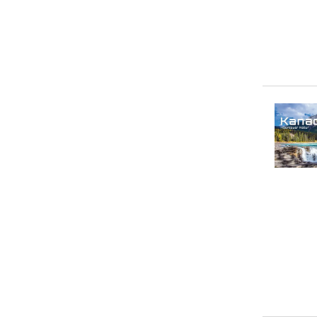
> 50 €
(
0
)