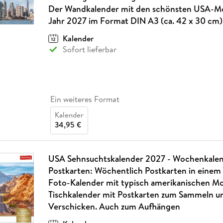
Fremdsprachige Bücher
n Lernhilfen
 Jugendbücher
eiber
Hörbuch Downloads im Bundle
Der Wandkalender mit den schönsten USA-Mo
cher
 Vergleich
 Puzzlezubehör
Lernen
New Adult
STABILO
Taschenbücher
Jahr 2027 im Format DIN A3 (ca. 42 x 30 cm)
hilfen
hriller
 Backen
er
lender
Ratgeber
Kalender
op
hriller
Romance
Sofort lieferbar
Sachbücher
precher:innen
Science Fiction
Fremdsprachige Bücher
Ein weiteres Format
Kalender
34,95 €
USA Sehnsuchtskalender 2027 - Wochenkalen
Postkarten: Wöchentlich Postkarten in einem 
Foto-Kalender mit typisch amerikanischen Mo
Tischkalender mit Postkarten zum Sammeln u
Verschicken. Auch zum Aufhängen