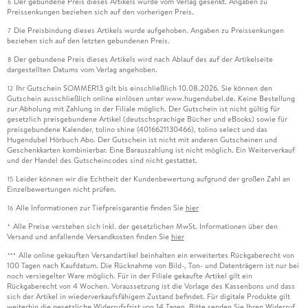
Der gebundene Preis dieses Artikels wurde vom Verlag gesenkt. Angaben zu
6
Preissenkungen beziehen sich auf den vorherigen Preis.
Die Preisbindung dieses Artikels wurde aufgehoben. Angaben zu Preissenkungen
7
beziehen sich auf den letzten gebundenen Preis.
Der gebundene Preis dieses Artikels wird nach Ablauf des auf der Artikelseite
8
dargestellten Datums vom Verlag angehoben.
Ihr Gutschein SOMMER13 gilt bis einschließlich 10.08.2026. Sie können den
12
Gutschein ausschließlich online einlösen unter www.hugendubel.de. Keine Bestellung
zur Abholung mit Zahlung in der Filiale möglich. Der Gutschein ist nicht gültig für
gesetzlich preisgebundene Artikel (deutschsprachige Bücher und eBooks) sowie für
preisgebundene Kalender, tolino shine (4016621130466), tolino select und das
Hugendubel Hörbuch Abo. Der Gutschein ist nicht mit anderen Gutscheinen und
Geschenkkarten kombinierbar. Eine Barauszahlung ist nicht möglich. Ein Weiterverkauf
und der Handel des Gutscheincodes sind nicht gestattet.
Leider können wir die Echtheit der Kundenbewertung aufgrund der großen Zahl an
15
Einzelbewertungen nicht prüfen.
Alle Informationen zur Tiefpreisgarantie finden Sie
hier
16
Alle Preise verstehen sich inkl. der gesetzlichen MwSt. Informationen über den
*
Versand und anfallende Versandkosten finden Sie
hier
Alle online gekauften Versandartikel beinhalten ein erweitertes Rückgaberecht von
***
100 Tagen nach Kaufdatum. Die Rücknahme von Bild-, Ton- und Datenträgern ist nur bei
noch versiegelter Ware möglich. Für in der Filiale gekaufte Artikel gilt ein
Rückgaberecht von 4 Wochen. Voraussetzung ist die Vorlage des Kassenbons und dass
sich der Artikel in wiederverkaufsfähigem Zustand befindet. Für digitale Produkte gilt
weiterhin die gesetzliche Widerrufsfrist von 14 Tagen. Bitte senden Sie Ihren Widerruf