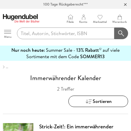
100 Tage Rückgaberecht***
Abholung in über 100 Filialen
Filiale
Konto
Merkzettel
Warenkorb
Hugendubel
Menu
Nur noch heute:
Summer Sale -
13% Rabatt
auf viele
12
mehr
Sortimente mit dem Code
SOMMER13
erfahren
…
Immerwährender Kalender
2 Treffer
Sortieren
Strick-Zeit!: Ein immerwährender