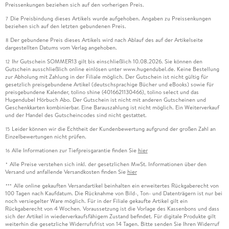
Preissenkungen beziehen sich auf den vorherigen Preis.
Die Preisbindung dieses Artikels wurde aufgehoben. Angaben zu Preissenkungen
7
beziehen sich auf den letzten gebundenen Preis.
Der gebundene Preis dieses Artikels wird nach Ablauf des auf der Artikelseite
8
dargestellten Datums vom Verlag angehoben.
Ihr Gutschein SOMMER13 gilt bis einschließlich 10.08.2026. Sie können den
12
Gutschein ausschließlich online einlösen unter www.hugendubel.de. Keine Bestellung
zur Abholung mit Zahlung in der Filiale möglich. Der Gutschein ist nicht gültig für
gesetzlich preisgebundene Artikel (deutschsprachige Bücher und eBooks) sowie für
preisgebundene Kalender, tolino shine (4016621130466), tolino select und das
Hugendubel Hörbuch Abo. Der Gutschein ist nicht mit anderen Gutscheinen und
Geschenkkarten kombinierbar. Eine Barauszahlung ist nicht möglich. Ein Weiterverkauf
und der Handel des Gutscheincodes sind nicht gestattet.
Leider können wir die Echtheit der Kundenbewertung aufgrund der großen Zahl an
15
Einzelbewertungen nicht prüfen.
Alle Informationen zur Tiefpreisgarantie finden Sie
hier
16
Alle Preise verstehen sich inkl. der gesetzlichen MwSt. Informationen über den
*
Versand und anfallende Versandkosten finden Sie
hier
Alle online gekauften Versandartikel beinhalten ein erweitertes Rückgaberecht von
***
100 Tagen nach Kaufdatum. Die Rücknahme von Bild-, Ton- und Datenträgern ist nur bei
noch versiegelter Ware möglich. Für in der Filiale gekaufte Artikel gilt ein
Rückgaberecht von 4 Wochen. Voraussetzung ist die Vorlage des Kassenbons und dass
sich der Artikel in wiederverkaufsfähigem Zustand befindet. Für digitale Produkte gilt
weiterhin die gesetzliche Widerrufsfrist von 14 Tagen. Bitte senden Sie Ihren Widerruf