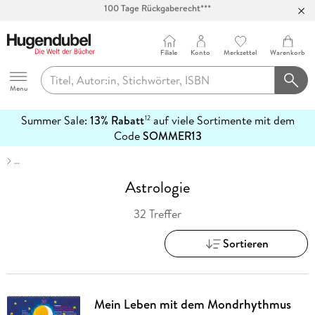
Abholung in über 100 Filialen
Filiale
Konto
Merkzettel
Warenkorb
Hugendubel
Menu
Summer Sale:
13% Rabatt
auf viele Sortimente mit dem
12
mehr
Code
SOMMER13
erfahren
…
Astrologie
32 Treffer
Sortieren
Mein Leben mit dem Mondrhythmus