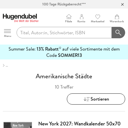
100 Tage Rückgaberecht***
Abholung in über 100 Filialen
Filiale
Konto
Merkzettel
Warenkorb
Hugendubel
Menu
Summer Sale:
13% Rabatt
auf viele Sortimente mit dem
12
mehr
Code
SOMMER13
erfahren
…
Amerikanische Städte
10 Treffer
Sortieren
New York 2027: Wandkalender 50x70