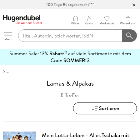
100 Tage Rückgaberecht***
Abholung in über 100 Filialen
Filiale
Konto
Merkzettel
Warenkorb
Hugendubel
Menu
Summer Sale:
13% Rabatt
auf viele Sortimente mit dem
12
mehr
Code
SOMMER13
erfahren
…
Lamas & Alpakas
8 Treffer
Sortieren
Mein Lotta-Leben - Alles Tschaka mit