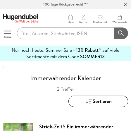
100 Tage Rückgaberecht***
Abholung in über 100 Filialen
Filiale
Konto
Merkzettel
Warenkorb
Hugendubel
Menu
Nur noch heute: Summer Sale -
13% Rabatt
auf viele
12
mehr
Sortimente mit dem Code
SOMMER13
erfahren
…
Immerwährender Kalender
2 Treffer
Sortieren
Strick-Zeit!: Ein immerwährender