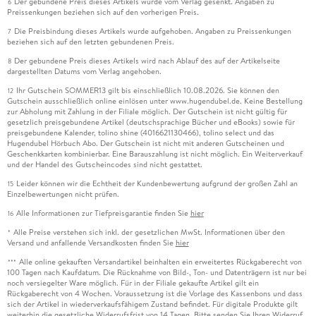
Der gebundene Preis dieses Artikels wurde vom Verlag gesenkt. Angaben zu
6
Preissenkungen beziehen sich auf den vorherigen Preis.
Die Preisbindung dieses Artikels wurde aufgehoben. Angaben zu Preissenkungen
7
beziehen sich auf den letzten gebundenen Preis.
Der gebundene Preis dieses Artikels wird nach Ablauf des auf der Artikelseite
8
dargestellten Datums vom Verlag angehoben.
Ihr Gutschein SOMMER13 gilt bis einschließlich 10.08.2026. Sie können den
12
Gutschein ausschließlich online einlösen unter www.hugendubel.de. Keine Bestellung
zur Abholung mit Zahlung in der Filiale möglich. Der Gutschein ist nicht gültig für
gesetzlich preisgebundene Artikel (deutschsprachige Bücher und eBooks) sowie für
preisgebundene Kalender, tolino shine (4016621130466), tolino select und das
Hugendubel Hörbuch Abo. Der Gutschein ist nicht mit anderen Gutscheinen und
Geschenkkarten kombinierbar. Eine Barauszahlung ist nicht möglich. Ein Weiterverkauf
und der Handel des Gutscheincodes sind nicht gestattet.
Leider können wir die Echtheit der Kundenbewertung aufgrund der großen Zahl an
15
Einzelbewertungen nicht prüfen.
Alle Informationen zur Tiefpreisgarantie finden Sie
hier
16
Alle Preise verstehen sich inkl. der gesetzlichen MwSt. Informationen über den
*
Versand und anfallende Versandkosten finden Sie
hier
Alle online gekauften Versandartikel beinhalten ein erweitertes Rückgaberecht von
***
100 Tagen nach Kaufdatum. Die Rücknahme von Bild-, Ton- und Datenträgern ist nur bei
noch versiegelter Ware möglich. Für in der Filiale gekaufte Artikel gilt ein
Rückgaberecht von 4 Wochen. Voraussetzung ist die Vorlage des Kassenbons und dass
sich der Artikel in wiederverkaufsfähigem Zustand befindet. Für digitale Produkte gilt
weiterhin die gesetzliche Widerrufsfrist von 14 Tagen. Bitte senden Sie Ihren Widerruf