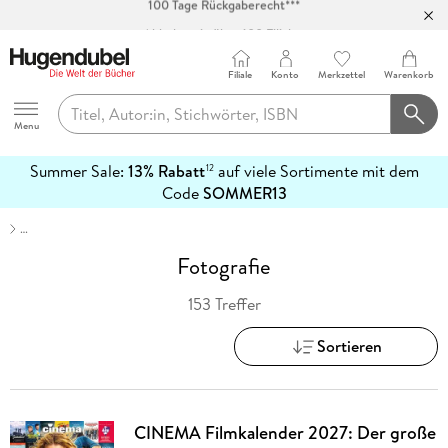
Abholung in über 100 Filialen
Filiale
Konto
Merkzettel
Warenkorb
Hugendubel
Menu
Summer Sale:
13% Rabatt
auf viele Sortimente mit dem
12
mehr
Code
SOMMER13
erfahren
…
Fotografie
153 Treffer
Sortieren
CINEMA Filmkalender 2027: Der große