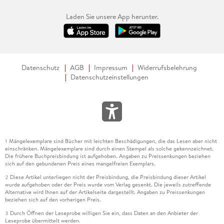
Laden Sie unsere App herunter.
Datenschutz
AGB
Impressum
Widerrufsbelehrung
Datenschutzeinstellungen
Mängelexemplare sind Bücher mit leichten Beschädigungen, die das Lesen aber nicht
1
einschränken. Mängelexemplare sind durch einen Stempel als solche gekennzeichnet.
Die frühere Buchpreisbindung ist aufgehoben. Angaben zu Preissenkungen beziehen
sich auf den gebundenen Preis eines mangelfreien Exemplars.
Diese Artikel unterliegen nicht der Preisbindung, die Preisbindung dieser Artikel
2
wurde aufgehoben oder der Preis wurde vom Verlag gesenkt. Die jeweils zutreffende
Alternative wird Ihnen auf der Artikelseite dargestellt. Angaben zu Preissenkungen
beziehen sich auf den vorherigen Preis.
Durch Öffnen der Leseprobe willigen Sie ein, dass Daten an den Anbieter der
3
Leseprobe übermittelt werden.