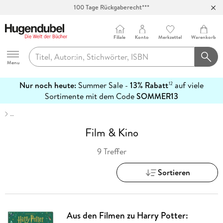
100 Tage Rückgaberecht***
Abholung in über 100 Filialen
Filiale
Konto
Merkzettel
Warenkorb
Hugendubel
Menu
Nur noch heute:
Summer Sale -
13% Rabatt
auf viele
12
mehr
Sortimente mit dem Code
SOMMER13
erfahren
…
Film & Kino
9 Treffer
Sortieren
Aus den Filmen zu Harry Potter: