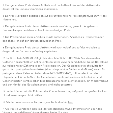
Der gebundene Preis dieses Artikels wird nach Ablauf des auf der Artikelseite
4
dargestellten Datums vom Verlag angehoben.
Der Preisvergleich bezieht sich auf die unverbindliche Preisempfehlung (UVP) des
5
Herstellers.
Der gebundene Preis dieses Artikels wurde vom Verlag gesenkt. Angaben zu
6
Preissenkungen beziehen sich auf den vorherigen Preis.
Die Preisbindung dieses Artikels wurde aufgehoben. Angaben zu Preissenkungen
7
beziehen sich auf den letzten gebundenen Preis.
Der gebundene Preis dieses Artikels wird nach Ablauf des auf der Artikelseite
8
dargestellten Datums vom Verlag angehoben.
Ihr Gutschein SOMMER13 gilt bis einschließlich 10.08.2026. Sie können den
12
Gutschein ausschließlich online einlösen unter www.hugendubel.de. Keine Bestellung
zur Abholung mit Zahlung in der Filiale möglich. Der Gutschein ist nicht gültig für
gesetzlich preisgebundene Artikel (deutschsprachige Bücher und eBooks) sowie für
preisgebundene Kalender, tolino shine (4016621130466), tolino select und das
Hugendubel Hörbuch Abo. Der Gutschein ist nicht mit anderen Gutscheinen und
Geschenkkarten kombinierbar. Eine Barauszahlung ist nicht möglich. Ein Weiterverkauf
und der Handel des Gutscheincodes sind nicht gestattet.
Leider können wir die Echtheit der Kundenbewertung aufgrund der großen Zahl an
15
Einzelbewertungen nicht prüfen.
Alle Informationen zur Tiefpreisgarantie finden Sie
hier
16
Alle Preise verstehen sich inkl. der gesetzlichen MwSt. Informationen über den
*
Versand und anfallende Versandkosten finden Sie
hier