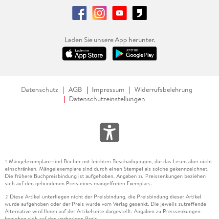
Laden Sie unsere App herunter.
Datenschutz
AGB
Impressum
Widerrufsbelehrung
Datenschutzeinstellungen
Mängelexemplare sind Bücher mit leichten Beschädigungen, die das Lesen aber nicht
1
einschränken. Mängelexemplare sind durch einen Stempel als solche gekennzeichnet.
Die frühere Buchpreisbindung ist aufgehoben. Angaben zu Preissenkungen beziehen
sich auf den gebundenen Preis eines mangelfreien Exemplars.
Diese Artikel unterliegen nicht der Preisbindung, die Preisbindung dieser Artikel
2
wurde aufgehoben oder der Preis wurde vom Verlag gesenkt. Die jeweils zutreffende
Alternative wird Ihnen auf der Artikelseite dargestellt. Angaben zu Preissenkungen
beziehen sich auf den vorherigen Preis.