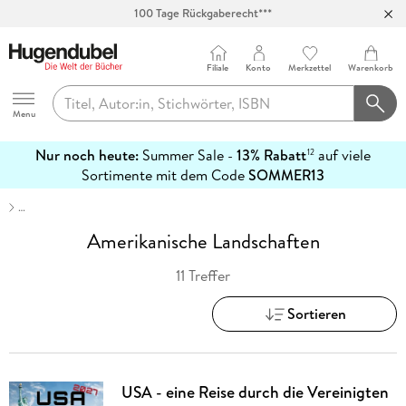
100 Tage Rückgaberecht***
Abholung in über 100 Filialen
Filiale
Konto
Merkzettel
Warenkorb
Hugendubel
Menu
Nur noch heute:
Summer Sale -
13% Rabatt
auf viele
12
mehr
Sortimente mit dem Code
SOMMER13
erfahren
…
Amerikanische Landschaften
11 Treffer
Sortieren
USA - eine Reise durch die Vereinigten