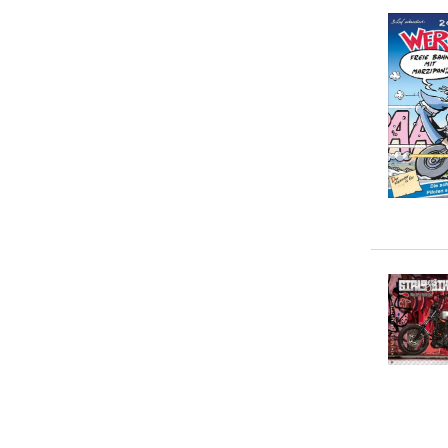
Volkswagen AG
(
8
)
5-10 €
(
11
)
Calvendo
(
6
)
10-20 €
(
30
)
Andre Xander
(
1
)
20-50 €
(
27
)
Anja Bagunk
(
1
)
> 50 €
(
0
)
Constantin Stein
(
1
)
Dieter Rebmann
(
1
)
Gabi Siebenhühner
(
1
)
Hans-Joachim Profeld
(
1
)
Holger Aue
(
1
)
... weitere Autor:in suchen