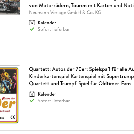
Fremdsprachige Bücher
n Lernhilfen
 Jugendbücher
eiber
Hörbuch Downloads im Bundle
von Motorrädern, Touren mit Karten und Not
cher
 Vergleich
 Puzzlezubehör
Lernen
New Adult
STABILO
Taschenbücher
Neumann Verlage GmbH & Co. KG
hilfen
hriller
 Backen
er
lender
Ratgeber
Kalender
op
hriller
Romance
Sofort lieferbar
Sachbücher
precher:innen
Science Fiction
Fremdsprachige Bücher
Quartett: Autos der 70er: Spielspaß für alle A
Kinderkartenspiel Kartenspiel mit Supertrump
Quartett und Trumpf-Spiel für Oldtimer-Fans
Kalender
Sofort lieferbar