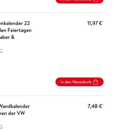
ienkalender 22
11,97 €
*
alen Feiertagen
haber &
AG
In den Warenkorb
 Wandkalender
7,48 €
*
onen der VW
AG