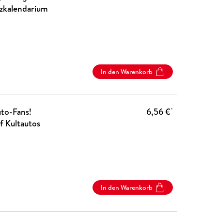
izkalendarium
In den Warenkorb
uto-Fans!
6,56 €
*
f Kultautos
In den Warenkorb