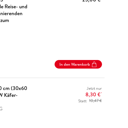
le Reise- und
inierenden
 zum
In den Warenkorb
0 cm (30x60
Jetzt nur
8,30 €
W Käfer-
*
Statt
10,47 €
AG