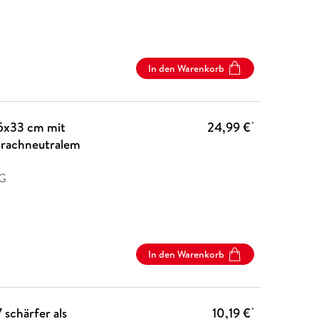
In den Warenkorb
5x33 cm mit
24,99 €
*
prachneutralem
AG
In den Warenkorb
schärfer als
10,19 €
*