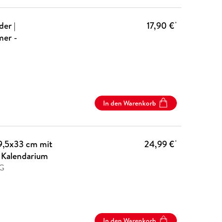
er |
17,90 €
*
er -
In den Warenkorb
9,5x33 cm mit
24,99 €
*
 Kalendarium
AG
In den Warenkorb