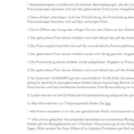
Mängelexemplare sind Bücher mit leichten Beschädigungen, die das Les
1
Preissenkungen beziehen sich auf den gebundenen Preis eines mangelfre
Diese Artikel unterliegen nicht der Preisbindung, die Preisbindung die
2
Preissenkungen beziehen sich auf den vorherigen Preis.
Durch Öffnen der Leseprobe willigen Sie ein, dass Daten an den Anbie
3
Der gebundene Preis dieses Artikels wird nach Ablauf des auf der Arti
4
Der Preisvergleich bezieht sich auf die unverbindliche Preisempfehlun
5
Der gebundene Preis dieses Artikels wurde vom Verlag gesenkt. Angabe
6
Die Preisbindung dieses Artikels wurde aufgehoben. Angaben zu Preis
7
Der gebundene Preis dieses Artikels wird nach Ablauf des auf der Arti
8
Ihr Gutschein SOMMER13 gilt bis einschließlich 10.08.2026. Sie könne
12
gültig für gesetzlich preisgebundene Artikel (deutschsprachige Bücher 
Gutscheinen und Geschenkkarten kombinierbar. Eine Barauszahlung ist ni
Leider können wir die Echtheit der Kundenbewertung aufgrund der gro
15
Alle Informationen zur Tiefpreisgarantie finden Sie
hier
16
Alle Preise verstehen sich inkl. der gesetzlichen MwSt. Informationen 
*
Alle online gekauften Versandartikel beinhalten ein erweitertes Rück
***
Artikel gilt ein Rückgaberecht von 4 Wochen. Voraussetzung ist die Vorlag
Tagen. Bitte senden Sie Ihren Widerruf zu digitalen Produkten per Mail 