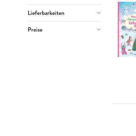
Letzte 90 Tage
(
1
)
Flame Tree Publishing
(
1
)
Lieferbarkeiten
Klara Kamlah
(
1
)
Sofort verfügbar
(
3
)
Preise
Panini
(
1
)
0-5 €
(
0
)
Tree Flame
(
1
)
5-10 €
(
1
)
10-20 €
(
2
)
20-50 €
(
0
)
> 50 €
(
0
)