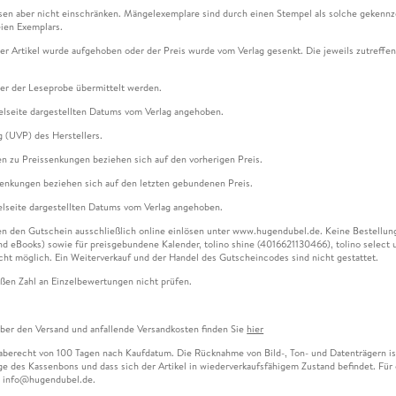
en aber nicht einschränken. Mängelexemplare sind durch einen Stempel als solche gekennz
ien Exemplars.
ser Artikel wurde aufgehoben oder der Preis wurde vom Verlag gesenkt. Die jeweils zutreffend
ter der Leseprobe übermittelt werden.
kelseite dargestellten Datums vom Verlag angehoben.
g (UVP) des Herstellers.
n zu Preissenkungen beziehen sich auf den vorherigen Preis.
senkungen beziehen sich auf den letzten gebundenen Preis.
kelseite dargestellten Datums vom Verlag angehoben.
n den Gutschein ausschließlich online einlösen unter www.hugendubel.de. Keine Bestellung z
und eBooks) sowie für preisgebundene Kalender, tolino shine (4016621130466), tolino selec
cht möglich. Ein Weiterverkauf und der Handel des Gutscheincodes sind nicht gestattet.
ßen Zahl an Einzelbewertungen nicht prüfen.
über den Versand und anfallende Versandkosten finden Sie
hier
gaberecht von 100 Tagen nach Kaufdatum. Die Rücknahme von Bild-, Ton- und Datenträgern ist 
e des Kassenbons und dass sich der Artikel in wiederverkaufsfähigem Zustand befindet. Für d
an info@hugendubel.de.