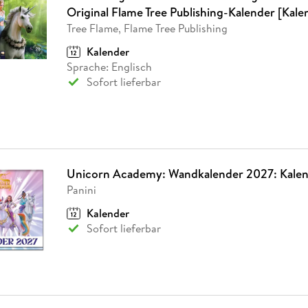
Fremdsprachige Bücher
n Lernhilfen
 Jugendbücher
eiber
Hörbuch Downloads im Bundle
Original Flame Tree Publishing-Kalender [Kale
cher
 Vergleich
 Puzzlezubehör
Lernen
New Adult
STABILO
Taschenbücher
Tree Flame, Flame Tree Publishing
hilfen
hriller
 Backen
er
lender
Ratgeber
Kalender
op
hriller
Romance
Sprache: Englisch
Sofort lieferbar
Sachbücher
precher:innen
Science Fiction
Fremdsprachige Bücher
Unicorn Academy: Wandkalender 2027: Kale
Panini
Kalender
Sofort lieferbar