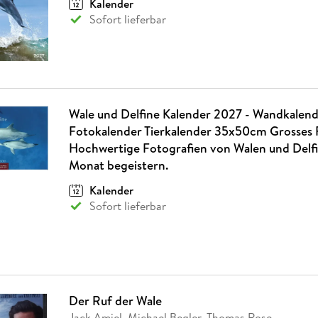
Kalender
Fremdsprachige Bücher
n Lernhilfen
 Jugendbücher
eiber
Hörbuch Downloads im Bundle
cher
 Vergleich
 Puzzlezubehör
Lernen
New Adult
STABILO
Sofort lieferbar
Taschenbücher
hilfen
hriller
 Backen
er
lender
Ratgeber
op
hriller
Romance
Sachbücher
precher:innen
Science Fiction
Wale und Delfine Kalender 2027 - Wandkalende
Fremdsprachige Bücher
Fotokalender Tierkalender 35x50cm Grosses 
Hochwertige Fotografien von Walen und Delfi
Monat begeistern.
Kalender
Sofort lieferbar
Der Ruf der Wale
Jack Amiel, Michael Begler, Thomas Rose