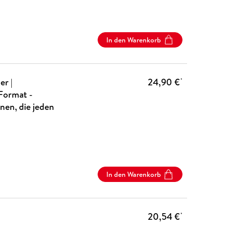
In den Warenkorb
r |
24,90 €
*
Format -
nen, die jeden
In den Warenkorb
20,54 €
*