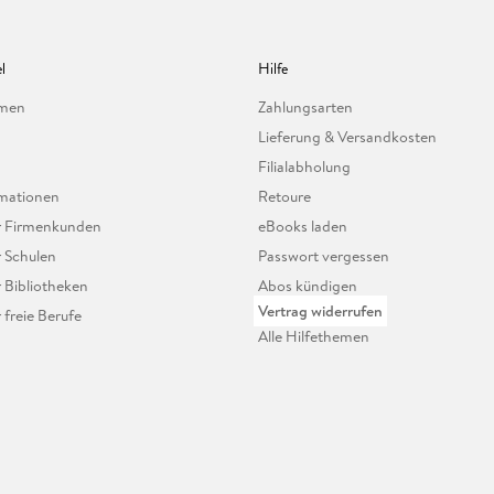
l
Hilfe
hmen
Zahlungsarten
Lieferung & Versandkosten
Filialabholung
mationen
Retoure
ür Firmenkunden
eBooks laden
r Schulen
Passwort vergessen
r Bibliotheken
Abos kündigen
Vertrag widerrufen
r freie Berufe
Alle Hilfethemen