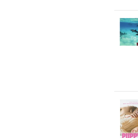
Michael Begler
(
1
)
... weitere Autor:in suchen