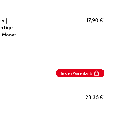
r |
17,90 €
*
ertige
n Monat
In den Warenkorb
23,36 €
*